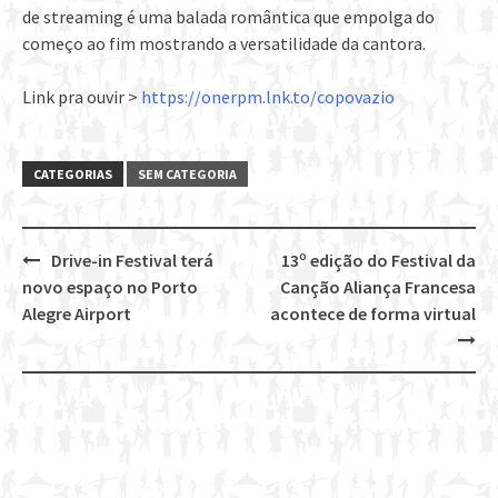
de streaming é uma balada romântica que empolga do
começo ao fim mostrando a versatilidade da cantora.
Link pra ouvir >
https://onerpm.lnk.to/copovazio
CATEGORIAS
SEM CATEGORIA
Drive-in Festival terá
13º edição do Festival da
Post
novo espaço no Porto
Canção Aliança Francesa
navigation
Alegre Airport
acontece de forma virtual