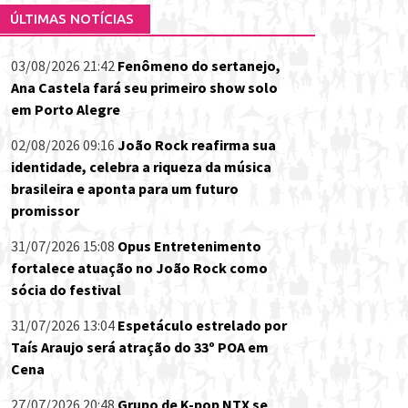
ÚLTIMAS NOTÍCIAS
03/08/2026 21:42
Fenômeno do sertanejo,
Ana Castela fará seu primeiro show solo
em Porto Alegre
02/08/2026 09:16
João Rock reafirma sua
identidade, celebra a riqueza da música
brasileira e aponta para um futuro
promissor
31/07/2026 15:08
Opus Entretenimento
fortalece atuação no João Rock como
sócia do festival
31/07/2026 13:04
Espetáculo estrelado por
Taís Araujo será atração do 33º POA em
Cena
27/07/2026 20:48
Grupo de K-pop NTX se