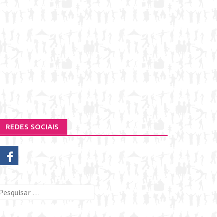
REDES SOCIAIS
esquisar
or: