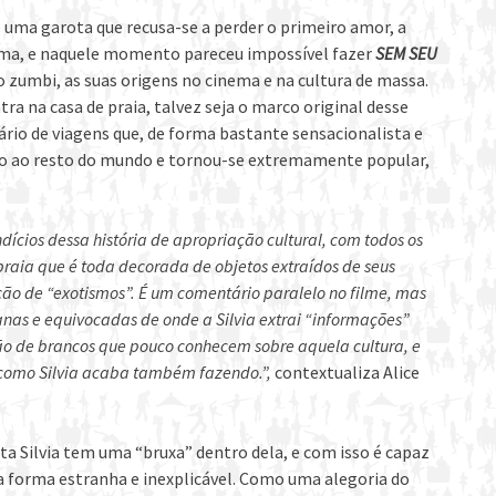
de uma garota que recusa-se a perder o primeiro amor, a
ma, e naquele momento pareceu impossível fazer
SEM SEU
 zumbi, as suas origens no cinema e na cultura de massa.
ra na casa de praia, talvez seja o marco original desse
ário de viagens que, de forma bastante sensacionalista e
ano ao resto do mundo e tornou-se extremamente popular,
ícios dessa história de apropriação cultural, com todos os
praia que é toda decorada de objetos extraídos de seus
ção de “exotismos”. É um comentário paralelo no filme, mas
anas e equivocadas de onde a Silvia extrai “informações”
ção de brancos que pouco conhecem sobre aquela cultura, e
 como Silvia acaba também fazendo.”,
contextualiza Alice
ta Silvia tem uma “bruxa” dentro dela, e com isso é capaz
a forma estranha e inexplicável. Como uma alegoria do