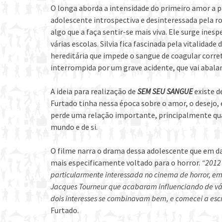
O longa aborda a intensidade do primeiro amor a pa
adolescente introspectiva e desinteressada pela ro
algo que a faça sentir-se mais viva. Ele surge ine
várias escolas. Silvia fica fascinada pela vitalidad
hereditária que impede o sangue de coagular corr
interrompida por um grave acidente, que vai abalar
A ideia para realização de
SEM SEU SANGUE
existe d
Furtado tinha nessa época sobre o amor, o desejo
perde uma relação importante, principalmente qua
mundo e de si.
O filme narra o drama dessa adolescente que em 
mais especificamente voltado para o horror.
“2012
particularmente interessada no cinema de horror, em e
Jacques Tourneur que acabaram influenciando de vár
dois interesses se combinavam bem, e comecei a escrev
Furtado.