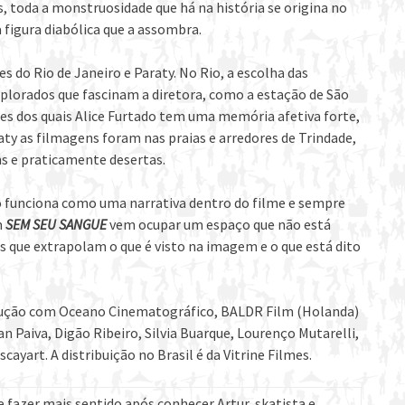
s, toda a monstruosidade que há na história se origina no
 figura diabólica que a assombra.
s do Rio de Janeiro e Paraty. No Rio, a escolha das
xplorados que fascinam a diretora, como a estação de São
s dos quais Alice Furtado tem uma memória afetiva forte,
y as filmagens foram nas praias e arredores de Trindade,
s e praticamente desertas.
 funciona como uma narrativa dentro do filme e sempre
m
SEM SEU SANGUE
vem ocupar um espaço que não está
 que extrapolam o que é visto na imagem e o que está dito
dução com Oceano Cinematográfico, BALDR Film (Holanda)
an Paiva, Digão Ribeiro, Silvia Buarque, Lourenço Mutarelli,
cayart. A distribuição no Brasil é da Vitrine Filmes.
ce fazer mais sentido após conhecer Artur, skatista e