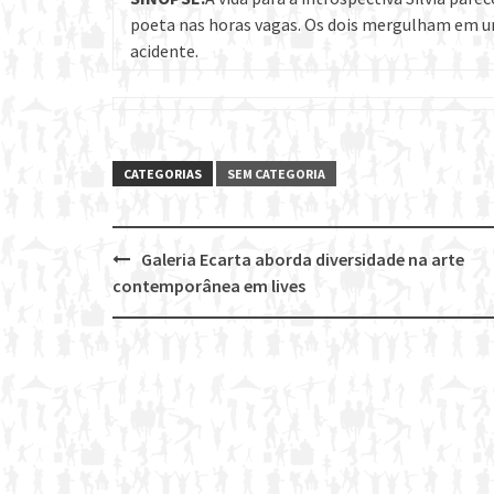
poeta nas horas vagas. Os dois mergulham em u
acidente.
CATEGORIAS
SEM CATEGORIA
Galeria Ecarta aborda diversidade na arte
Post
contemporânea em lives
navigation