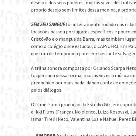
desejo e dos seus poderes, muitas vezes destrutivo
próprio desejo sem limites dessa menina, a própria
SEM SEU SANGUE
foi inteiramente rodado nas cidade
locações passou por lugares específicos e pouco e
Cristóvão e o mangue da Barra, mas também lugare
como o colégio onde estudou, o CAP/UFRJ. Em Parat
que fora de temporada parecem bastante selvagen
A trilha sonora composta por Orlando Scarpa Neto
foi pensada dessa forma, muitas vezes a música e
preenchido por mais nada, dando conta de emoções
pelos diálogos.
O filme é uma produção da Estúdio Giz, em copro
e Ikki Films (França). No elenco, Luiza Kosovski, Ju
Ismar Tirelli Neto, Valentina Luz e Nahuel Perez Bis
SINOPSE:
A vida para a introspectiva Silvia pare