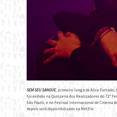
SEM SEU SANGUE
,
primeiro longa de Alice Furtado, t
foi exibido na Quinzena dos Realizadores do 72º Fe
São Paulo, e no Festival Internacional de Cinema do
depois será disponibilizado na Netflix.