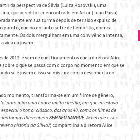
rtir da perspectiva de Silvia (Luiza Kosovski), uma
tina, que acredita ter encontrado em Artur (Juan Paiva)
speradamente em sua turma depois de ter sido expulso de
e do garoto, que no entanto sofre de hemofilia, doença
etamente. Os dois mergulham em uma convivência intensa,
 a vida da jovem.
esde 2012, e vem de questionamentos que a diretora Alice
, e sobre o que se passa com o corpo no momento em que se
ndo se é jovem e isso se mistura com a descoberta do
dado momento, transforma-se em um filme de gênero,
 foi para mim uma época muito cinéfila, em que eu estava
special o horror clássico, dos anos 40, como os filmes de
ias formas diferentes o
SEM SEU SANGUE
. Achei que esses
er a história da Silvia.”,
compartilha a diretora Alice