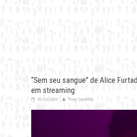
“Sem seu sangue” de Alice Furta
em streaming
01/10/2020
Tony Capellão