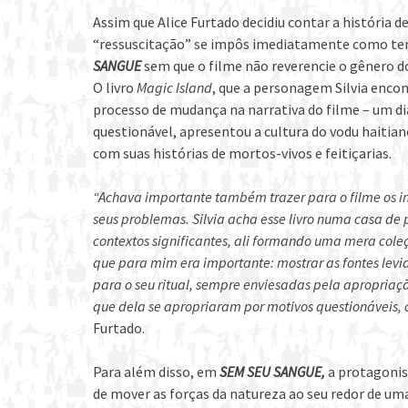
Assim que Alice Furtado decidiu contar a história 
“ressuscitação” se impôs imediatamente como te
SANGUE
sem que o filme não reverencie o gênero do
O livro
Magic Island
, que a personagem Silvia encont
processo de mudança na narrativa do filme – um di
questionável, apresentou a cultura do vodu haiti
com suas histórias de mortos-vivos e feitiçarias.
“Achava importante também trazer para o filme os ind
seus problemas. Silvia acha esse livro numa casa de 
contextos significantes, ali formando uma mera cole
que para mim era importante: mostrar as fontes levi
para o seu ritual, sempre enviesadas pela apropria
que dela se apropriaram por motivos questionáveis,
Furtado.
Para além disso, em
SEM SEU SANGUE,
a protagonis
de mover as forças da natureza ao seu redor de um