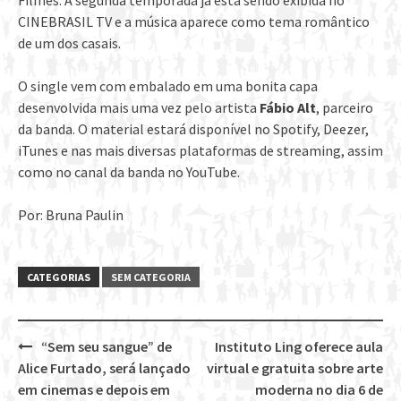
Filmes. A segunda temporada já está sendo exibida no
CINEBRASIL TV e a música aparece como tema romântico
de um dos casais.
O single vem com embalado em uma bonita capa
desenvolvida mais uma vez pelo artista
Fábio Alt
, parceiro
da banda. O material estará disponível no Spotify, Deezer,
iTunes e nas mais diversas plataformas de streaming, assim
como no canal da banda no YouTube.
Por: Bruna Paulin
CATEGORIAS
SEM CATEGORIA
“Sem seu sangue” de
Instituto Ling oferece aula
Post
Alice Furtado, será lançado
virtual e gratuita sobre arte
navigation
em cinemas e depois em
moderna no dia 6 de