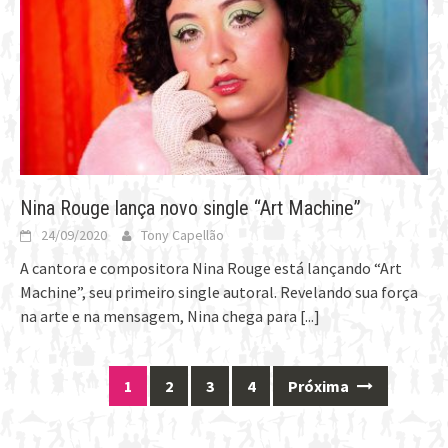
Nina Rouge lança novo single “Art Machine”
24/09/2020
Tony Capellão
A cantora e compositora Nina Rouge está lançando “Art
Machine”, seu primeiro single autoral. Revelando sua força
na arte e na mensagem, Nina chega para
[...]
1
2
3
4
Próxima
Posts
navigation