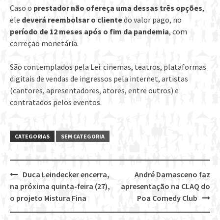
Caso o
prestador não ofereça uma dessas três opções
,
ele
deverá reembolsar o cliente
do valor pago, no
período de 12 meses após o fim da pandemia
, com
correção monetária.
São contemplados pela Lei: cinemas, teatros, plataformas
digitais de vendas de ingressos pela internet, artistas
(cantores, apresentadores, atores, entre outros) e
contratados pelos eventos.
CATEGORIAS
SEM CATEGORIA
Duca Leindecker encerra,
André Damasceno faz
Post
na próxima quinta-feira (27),
apresentação na CLAQ do
navigation
o projeto Mistura Fina
Poa Comedy Club