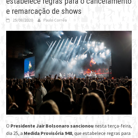
estabelece regras para o cancelamento
e remarcação de shows
25/08/2020
Paulo Corrêa
O
Presidente Jair Bolsonaro
sancionou
nesta terça-feira,
dia 25, a
Medida Provisória 948
, que estabelece regras para