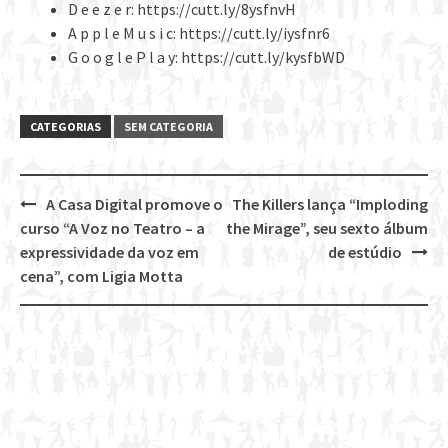
D e e z e r: https://cutt.ly/8ysfnvH
A p p l e M u s i c: https://cutt.ly/iysfnr6
G o o g l e P l a y: https://cutt.ly/kysfbWD
CATEGORIAS
SEM CATEGORIA
A Casa Digital promove o
The Killers lança “Imploding
Post
curso “A Voz no Teatro – a
the Mirage”, seu sexto álbum
navigation
expressividade da voz em
de estúdio
cena”, com Ligia Motta