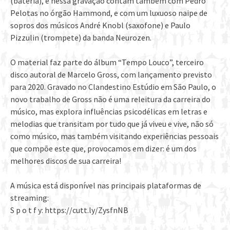
(bateria), e nessa gravação contam também com Pedro
Pelotas no órgão Hammond, e com um luxuoso naipe de
sopros dos músicos André Knobl (saxofone) e Paulo
Pizzulin (trompete) da banda Neurozen.
O material faz parte do álbum “Tempo Louco”, terceiro
disco autoral de Marcelo Gross, com lançamento previsto
para 2020. Gravado no Clandestino Estúdio em São Paulo, o
novo trabalho de Gross não é uma releitura da carreira do
músico, mas explora influências psicodélicas em letras e
melodias que transitam por tudo que já viveu e vive, não só
como músico, mas também visitando experiências pessoais
que compõe este que, provocamos em dizer: é um dos
melhores discos de sua carreira!
A música está disponível nas principais plataformas de
streaming:
S p o t f y: https://cutt.ly/ZysfnNB