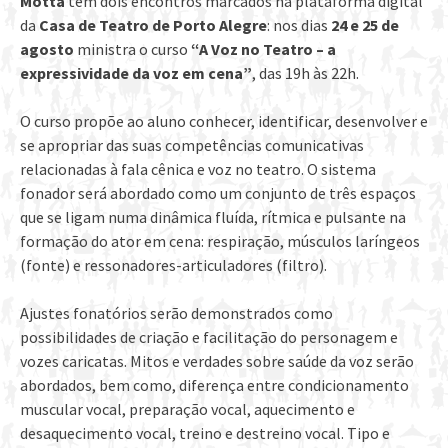
Motta
tem dois encontros marcados na plataforma digital
da
Casa de Teatro de Porto Alegre
: nos dias
24 e 25 de
agosto
ministra o curso
“A Voz no Teatro – a
expressividade da voz em cena”
, das 19h às 22h.
O curso propõe ao aluno conhecer, identificar, desenvolver e
se apropriar das suas competências comunicativas
relacionadas à fala cênica e voz no teatro. O sistema
fonador será abordado como um conjunto de três espaços
que se ligam numa dinâmica fluída, rítmica e pulsante na
formação do ator em cena: respiração, músculos laríngeos
(fonte) e ressonadores-articuladores (filtro).
Ajustes fonatórios serão demonstrados como
possibilidades de criação e facilitação do personagem e
vozes caricatas. Mitos e verdades sobre saúde da voz serão
abordados, bem como, diferença entre condicionamento
muscular vocal, preparação vocal, aquecimento e
desaquecimento vocal, treino e destreino vocal. Tipo e