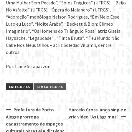
Uma Mulher Sem Pecado”, “Solos Trágicos” (UFRGS) , “Beijo
No Asfalto” (UFRGS), “Ópera do Malandro” (UFRGS),
“Adoração” monólogo Nelson Rodrigues, “Em Meio Esse
Luto eu Luto”, “Noite Árabe”, “Beckett & Bion: Gêmeo
Imaginário”, “Os Homens do Triângulo Rosa” atriz Gisela
Haybache, “Legalidade” , “Tinta Bruta”, “ Teu Mundo Não
Cabe Nos Meus Olhos – atriz Soledad Villamil, dentre
outros.
Por: Liane Strapazzon
CATEGORIAS
SEM CATEGORIA
Prefeitura de Porto
Marcelo Gross lança single e
Post
Alegre prorroga
lyric vídeo “As Lágrimas”
navigation
cadastramento de espaços
culturais para Lei Aldir Blanc