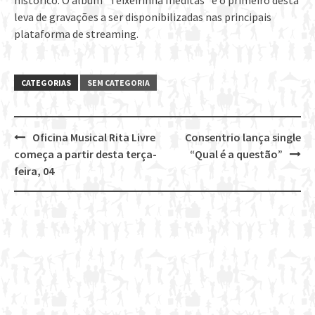
histórico. O álbum “Teixeirinha Inéditas” é o primeiro desta
leva de gravações a ser disponibilizadas nas principais
plataforma de streaming.
CATEGORIAS
SEM CATEGORIA
Oficina Musical Rita Livre
Consentrio lança single
Post
começa a partir desta terça-
“Qual é a questão”
navigation
feira, 04