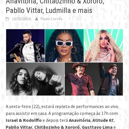
Anavitória, Chitãozinho & Xororó,
Pabllo Vittar, Ludmilla e mais
22/05/2020
Paulo Corrêa
A sexta-feira (22), estará repleta de performances ao vivo
para assistir em casa. A programação começa às 17h com
Israel & Rodolffo
e depois terá
Anavitória
,
Atitude 67
,
Pabllo Vittar
,
Chitãozinho & Xororó
,
Gusttavo Lima
e