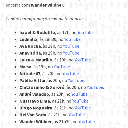
encerra com
Wander Wildner
.
Confira a programação completa abaixo:
Israel & Rodolffo
, às 17h, no
YouTube
.
Ludmilla
, às 18h30, no
YouTube
.
Ava Rocha
, às 19h, no
YouTube
.
Anavitória
, às 19h, no
YouTube
.
Luiza & Maurílio
, às 19h, no
YouTube
.
Maisa
, às 19h, no
YouTube
.
Atitude 67
, às 20h, no
YouTube
.
Pabllo Vittar
, às 20h, no
YouTube
.
Chitãozinho & Xororó
, às 20h, no
YouTube
.
André Valadão
, às 20h, no
YouTube
.
Gusttavo Lima
, às 21h, no
YouTube
.
Diogo Nogueira
, às 21h, no
YouTube
.
Nei Van Soria
, às 21h, no
YouTube
.
Wander Wildner
, às 21h30, no
YouTube
.