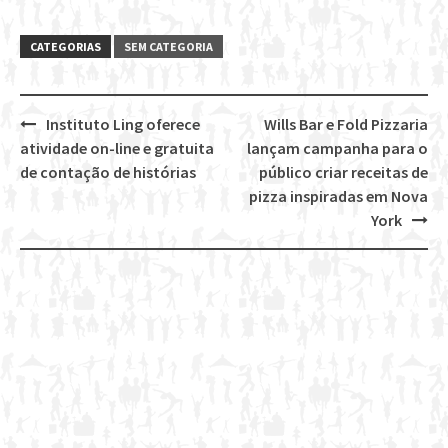
CATEGORIAS
SEM CATEGORIA
Instituto Ling oferece
Wills Bar e Fold Pizzaria
Post
atividade on-line e gratuita
lançam campanha para o
navigation
de contação de histórias
público criar receitas de
pizza inspiradas em Nova
York