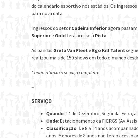
do calendário esportivo nos estádios. Os ingresso
para nova data.
Ingressos do setor
Cadeira Inferior
agora passam 
Superior
e
Gold
terá acesso à
Pista
.
As bandas
Greta Van Fleet
e
Ego Kill Talent
segue
realizou mais de 150 shows em todo o mundo desde 
Confia abaixo o serviço completo:
–
SERVIÇO
Quando
: 14 de Dezembro, Segunda-Feira, a 
Onde
: Estacionamento da FIERGS (Av. Assis 
Classificação
: De 8 a 14 anos acompanhado
anos. Menores de 8 anos não terão acesso a