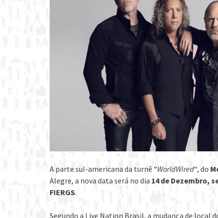
A parte sul-americana da turnê “
WorldWired
“, do
Me
Alegre, a nova data será no dia
14 de Dezembro, s
FIERGS
.
Segundo a Live Nation Brasil, a mudança de local d