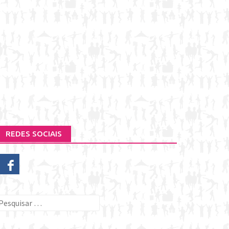
REDES SOCIAIS
esquisar
or: