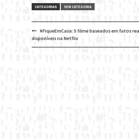
CATEGORIAS
SEM CATEGORIA
#FiqueEmCasa: 5 filme baseados em fatos rea
Post
disponíveis na Netflix
navigation