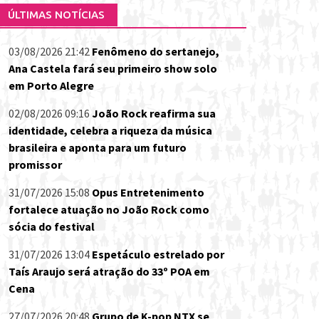
ÚLTIMAS NOTÍCIAS
03/08/2026 21:42
Fenômeno do sertanejo,
Ana Castela fará seu primeiro show solo
em Porto Alegre
02/08/2026 09:16
João Rock reafirma sua
identidade, celebra a riqueza da música
brasileira e aponta para um futuro
promissor
31/07/2026 15:08
Opus Entretenimento
fortalece atuação no João Rock como
sócia do festival
31/07/2026 13:04
Espetáculo estrelado por
Taís Araujo será atração do 33º POA em
Cena
27/07/2026 20:48
Grupo de K-pop NTX se