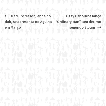
Mad Professor, lenda do
Ozzy Osbourne lança
Post
dub, se apresenta no Agulha
“Ordinary Man”, seu décimo
navigation
em Março
segundo álbum