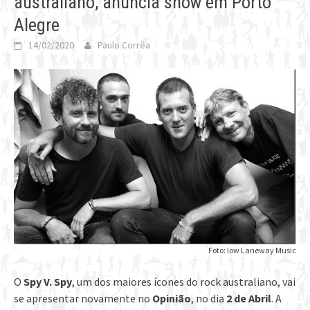
australiano, anuncia show em Porto
Alegre
14/02/2020
Paulo Corrêa
Foto: low Laneway Music
O
Spy V. Spy
, um dos maiores ícones do rock australiano, vai
se apresentar novamente no
Opinião
, no dia
2 de Abril
. A