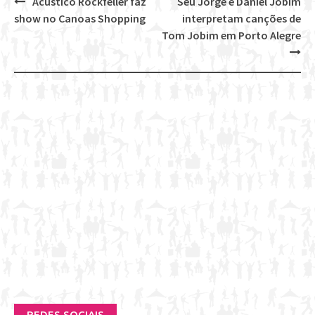
Acústico Rockfeller faz
Seu Jorge e Daniel Jobim
Post
show no Canoas Shopping
interpretam canções de
navigation
Tom Jobim em Porto Alegre
REDES SOCIAIS