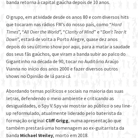
banda retorna à capital gaúcha depois de 10 anos.
O grupo, em atividade desde os anos 80 e com diversos hits
que tocaram nas rádios FM’s do nosso país, como “
Hard
Times
”, “
All Over the World
”, “
Clarity of Mind
” e “
Don’t Tear It
Down
”, estará de volta a Porto Alegre, quase dez anos
depois do seu último show por aqui, para a matar a saudade
dos seus fãs gaúchos, que viram a banda subir ao palco do
Gigantinho na década de 90, tocar no Auditório Araújo
Vianna no início dos anos 2000 e fazer diversos outros
shows no Opinião de lá para cá.
Abordando temas políticos e sociais na maioria das suas
letras, defendendo o meio ambiente e criticando as
desigualdades, o Spy V. Spy vai mostrar ao público o seu line-
up reformulado, atualmente liderado pelo baterista da
formação original
Cliff Grigg
, numa apresentação que
também prestará uma homenagem ao ex-guitarrista da
banda
Michael Weiley
, morto em 2018.