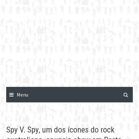
Menu
Spy V. Spy, um dos ícones do rock