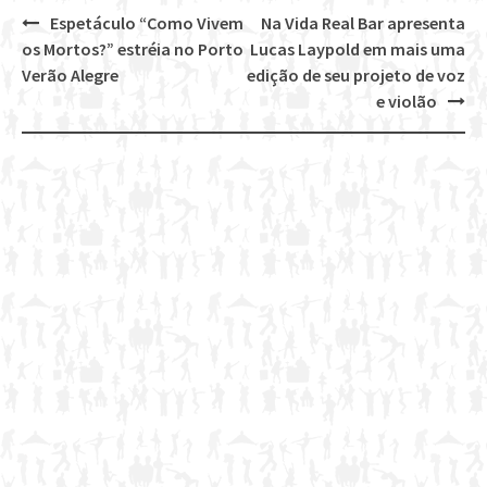
Espetáculo “Como Vivem
Na Vida Real Bar apresenta
Post
os Mortos?” estréia no Porto
Lucas Laypold em mais uma
navigation
Verão Alegre
edição de seu projeto de voz
e violão