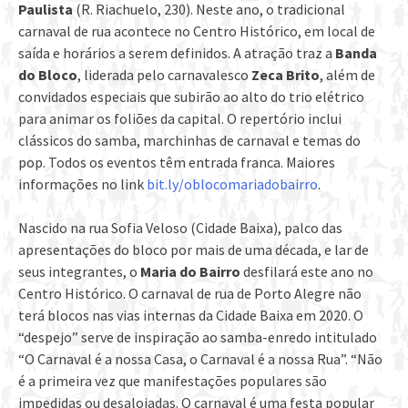
Paulista
(R. Riachuelo, 230). Neste ano, o tradicional
carnaval de rua acontece no Centro Histórico, em local de
saída e horários a serem definidos. A atração traz a
Banda
do Bloco
, liderada pelo carnavalesco
Zeca Brito
, além de
convidados especiais que subirão ao alto do trio elétrico
para animar os foliões da capital.
O repertório inclui
clássicos do samba, marchinhas de carnaval e temas do
pop. Todos os eventos têm entrada franca. Maiores
informações no link
bit.ly/oblocomariadobairro
.
Nascido na rua Sofia Veloso (Cidade Baixa), palco das
apresentações do bloco por mais de uma década, e lar de
seus integrantes, o
Maria do Bairro
desfilará este ano no
Centro Histórico. O carnaval de rua de Porto Alegre não
terá blocos nas vias internas da Cidade Baixa em 2020. O
“despejo” serve de inspiração ao samba-enredo intitulado
“O Carnaval é a nossa Casa, o Carnaval é a nossa Rua”. “Não
é a primeira vez que manifestações populares são
impedidas ou desalojadas. O carnaval é uma festa popular