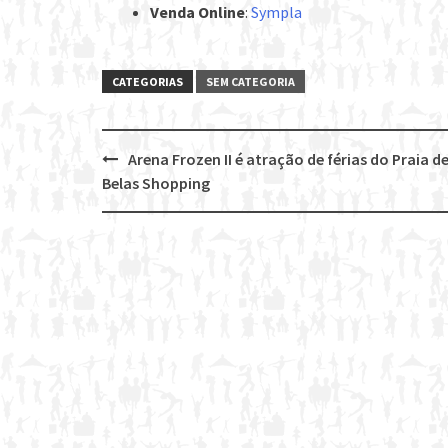
Venda Online
:
Sympla
CATEGORIAS
SEM CATEGORIA
Arena Frozen II é atração de férias do Praia d
Post
Belas Shopping
navigation