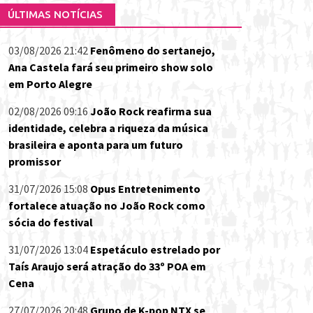
ÚLTIMAS NOTÍCIAS
03/08/2026 21:42
Fenômeno do sertanejo,
Ana Castela fará seu primeiro show solo
em Porto Alegre
02/08/2026 09:16
João Rock reafirma sua
identidade, celebra a riqueza da música
brasileira e aponta para um futuro
promissor
31/07/2026 15:08
Opus Entretenimento
fortalece atuação no João Rock como
sócia do festival
31/07/2026 13:04
Espetáculo estrelado por
Taís Araujo será atração do 33º POA em
Cena
27/07/2026 20:48
Grupo de K-pop NTX se