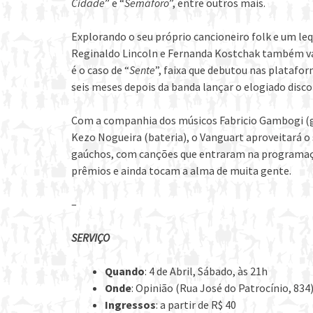
Cidade
” e “
Semáforo
”, entre outros mais.
Explorando o seu próprio cancioneiro folk e um leq
Reginaldo Lincoln e Fernanda Kostchak também vai
é o caso de “
Sente
”, faixa que debutou nas platafo
seis meses depois da banda lançar o elogiado disco
Com a companhia dos músicos Fabricio Gambogi (gu
Kezo Nogueira (bateria), o Vanguart aproveitará o
gaúchos, com canções que entraram na programação
prêmios e ainda tocam a alma de muita gente.
–
SERVIÇO
Quando
: 4 de Abril, Sábado, às 21h
Onde
: Opinião (Rua José do Patrocínio, 834
Ingressos
: a partir de R$ 40