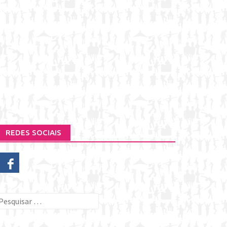
REDES SOCIAIS
esquisar
or: