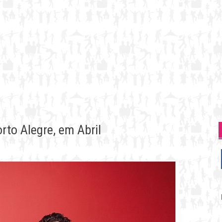
rto Alegre, em Abril
P
p