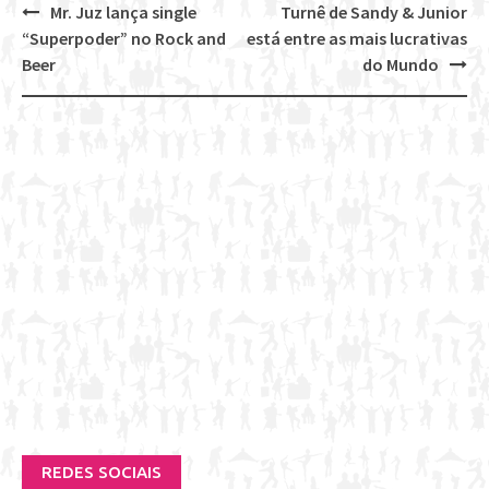
Mr. Juz lança single
Turnê de Sandy & Junior
Post
“Superpoder” no Rock and
está entre as mais lucrativas
navigation
Beer
do Mundo
REDES SOCIAIS