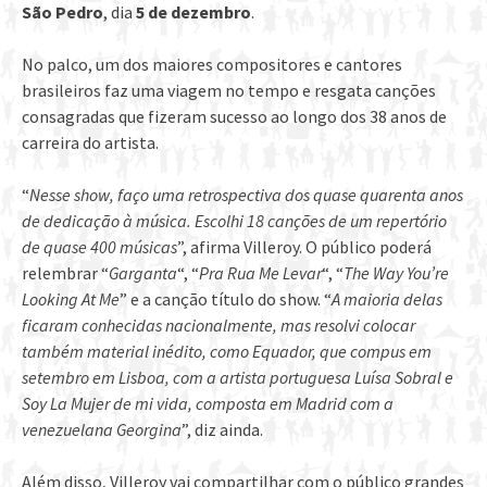
São Pedro
, dia
5 de dezembro
.
No palco, um dos maiores compositores e cantores
brasileiros faz uma viagem no tempo e resgata canções
consagradas que fizeram sucesso ao longo dos 38 anos de
carreira do artista.
“
Nesse show, faço uma retrospectiva dos quase quarenta anos
de dedicação à música. Escolhi 18 canções de um repertório
de quase 400 músicas
”, afirma Villeroy. O público poderá
relembrar “
Garganta
“, “
Pra Rua Me Levar
“, “
The Way You’re
Looking At Me
” e a canção título do show. “
A maioria delas
ficaram conhecidas nacionalmente, mas resolvi colocar
também material inédito, como Equador, que compus em
setembro em Lisboa, com a artista portuguesa Luísa Sobral e
Soy La Mujer de mi vida, composta em Madrid com a
venezuelana Georgina
”, diz ainda.
Além disso, Villeroy vai compartilhar com o público grandes