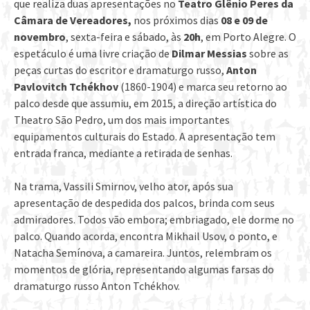
que realiza duas apresentações no
Teatro Glênio Peres da
Câmara de Vereadores,
nos próximos dias
08 e 09 de
novembro
, sexta-feira e sábado, às
20h
, em Porto Alegre. O
espetáculo é uma livre criação de
Dilmar Messias
sobre as
peças curtas do escritor e dramaturgo russo,
Anton
Pavlovitch Tchékhov
(1860-1904) e marca seu retorno ao
palco desde que assumiu, em 2015, a direção artística do
Theatro São Pedro, um dos mais importantes
equipamentos culturais do Estado. A apresentação tem
entrada franca, mediante a retirada de senhas.
Na trama, Vassili Smirnov, velho ator, após sua
apresentação de despedida dos palcos, brinda com seus
admiradores. Todos vão embora; embriagado, ele dorme no
palco. Quando acorda, encontra Mikhail Usov, o ponto, e
Natacha Semínova, a camareira. Juntos, relembram os
momentos de glória, representando algumas farsas do
dramaturgo russo Anton Tchékhov.