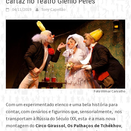
cartaz no Teatro Glênio Peres
04/11/2019
Tony Capellão
Foto Vilmar Carvalho
Com um experimentado elenco e uma bela história para
contar, com cenários e figurinos que, sensorialmente, nos
transportam à Rússia do Século IXX, esta é a mais nova
montagem do
Circo Girassol
,
Os Palhaços de Tchékhov
,