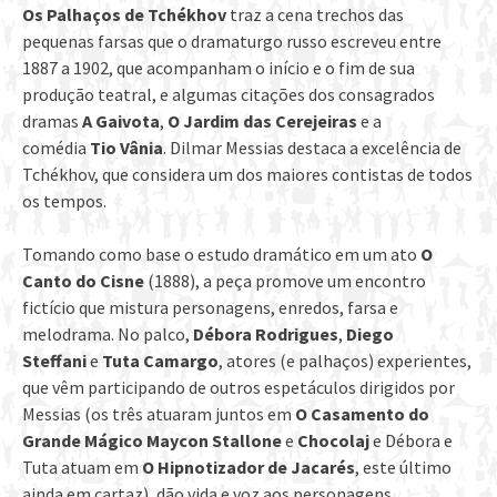
Os Palhaços de Tchékhov
traz a cena trechos das
pequenas farsas que o dramaturgo russo escreveu entre
1887 a 1902, que acompanham o início e o fim de sua
produção teatral, e algumas citações dos consagrados
dramas
A Gaivota
,
O Jardim das Cerejeiras
e a
comédia
Tio Vânia
. Dilmar Messias destaca a excelência de
Tchékhov, que considera um dos maiores contistas de todos
os tempos.
Tomando como base o estudo dramático em um ato
O
Canto do Cisne
(1888), a peça promove um encontro
fictício que mistura personagens, enredos, farsa e
melodrama. No palco,
Débora Rodrigues
,
Diego
Steffani
e
Tuta Camargo
, atores (e palhaços) experientes,
que vêm participando de outros espetáculos dirigidos por
Messias (os três atuaram juntos em
O Casamento do
Grande Mágico Maycon Stallone
e
Chocolaj
e Débora e
Tuta atuam em
O Hipnotizador de Jacarés
, este último
ainda em cartaz), dão vida e voz aos personagens.