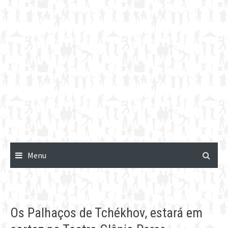
Menu
Os Palhaços de Tchékhov, estará em