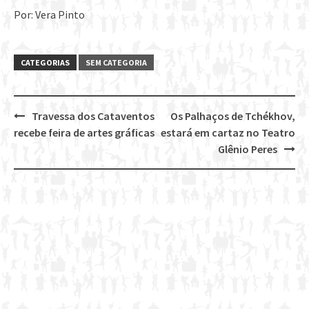
Por: Vera Pinto
CATEGORIAS
SEM CATEGORIA
Travessa dos Cataventos
Os Palhaços de Tchékhov,
Post
recebe feira de artes gráficas
estará em cartaz no Teatro
navigation
Glênio Peres