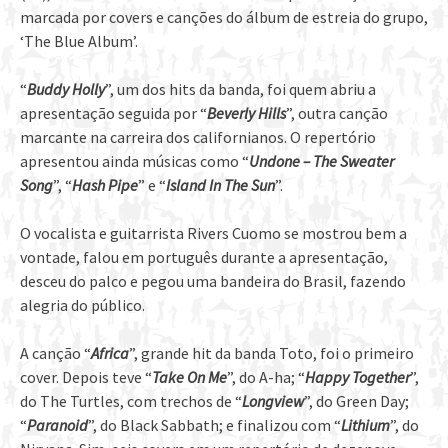
marcada por covers e canções do álbum de estreia do grupo,
‘The Blue Album’.
“
Buddy Holly
”, um dos hits da banda, foi quem abriu a
apresentação seguida por “
Beverly Hills
”, outra canção
marcante na carreira dos californianos. O repertório
apresentou ainda músicas como “
Undone – The Sweater
Song
”, “
Hash Pipe
” e “
Island In The Sun
”.
O vocalista e guitarrista Rivers Cuomo se mostrou bem a
vontade, falou em português durante a apresentação,
desceu do palco e pegou uma bandeira do Brasil, fazendo
alegria do público.
A canção “
Africa
”, grande hit da banda Toto, foi o primeiro
cover. Depois teve “
Take On Me
”, do A-ha; “
Happy Together
”,
do The Turtles, com trechos de “
Longview
”, do Green Day;
“
Paranoid
”, do Black Sabbath; e finalizou com “
Lithium
”, do