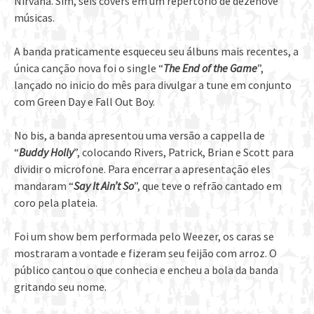
Nirvana. Sim, seis covers em um repertório de dezenove
músicas.
A banda praticamente esqueceu seu álbuns mais recentes, a
única canção nova foi o single “
The End of the Game
”,
lançado no inicio do mês para divulgar a tune em conjunto
com Green Day e Fall Out Boy.
No bis, a banda apresentou uma versão a cappella de
“
Buddy Holly
”, colocando Rivers, Patrick, Brian e Scott para
dividir o microfone. Para encerrar a apresentação eles
mandaram “
Say It Ain’t So
”, que teve o refrão cantado em
coro pela plateia.
Foi um show bem performada pelo Weezer, os caras se
mostraram a vontade e fizeram seu feijão com arroz. O
público cantou o que conhecia e encheu a bola da banda
gritando seu nome.