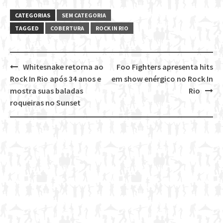
CATEGORIAS
SEM CATEGORIA
TAGGED
COBERTURA
ROCK IN RIO
Whitesnake retorna ao
Foo Fighters apresenta hits
Post
Rock In Rio após 34 anos e
em show enérgico no Rock In
navigation
mostra suas baladas
Rio
roqueiras no Sunset