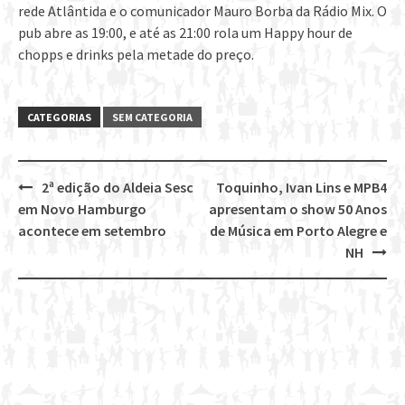
rede Atlântida e o comunicador Mauro Borba da Rádio Mix. O
pub abre as 19:00, e até as 21:00 rola um Happy hour de
chopps e drinks pela metade do preço.
CATEGORIAS
SEM CATEGORIA
2ª edição do Aldeia Sesc
Toquinho, Ivan Lins e MPB4
Post
em Novo Hamburgo
apresentam o show 50 Anos
navigation
acontece em setembro
de Música em Porto Alegre e
NH