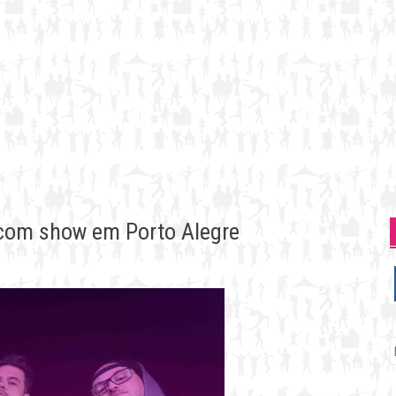
” com show em Porto Alegre
P
p