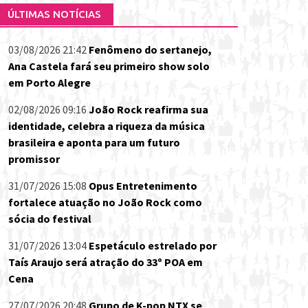
ÚLTIMAS NOTÍCIAS
03/08/2026 21:42
Fenômeno do sertanejo,
Ana Castela fará seu primeiro show solo
em Porto Alegre
02/08/2026 09:16
João Rock reafirma sua
identidade, celebra a riqueza da música
brasileira e aponta para um futuro
promissor
31/07/2026 15:08
Opus Entretenimento
fortalece atuação no João Rock como
sócia do festival
31/07/2026 13:04
Espetáculo estrelado por
Taís Araujo será atração do 33º POA em
Cena
27/07/2026 20:48
Grupo de K-pop NTX se