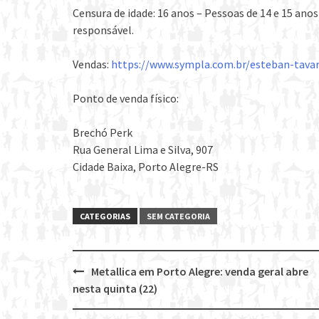
Censura de idade: 16 anos – Pessoas de 14 e 15 an
responsável.
Vendas:
https://www.sympla.com.br/esteban-tava
Ponto de venda físico:
Brechó Perk
Rua General Lima e Silva, 907
Cidade Baixa, Porto Alegre-RS
CATEGORIAS
SEM CATEGORIA
Metallica em Porto Alegre: venda geral abre
Post
nesta quinta (22)
navigation