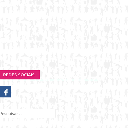
REDES SOCIAIS
esquisar
or: