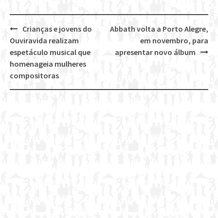
Crianças e jovens do
Abbath volta a Porto Alegre,
Post
Ouviravida realizam
em novembro, para
navigation
espetáculo musical que
apresentar novo álbum
homenageia mulheres
compositoras