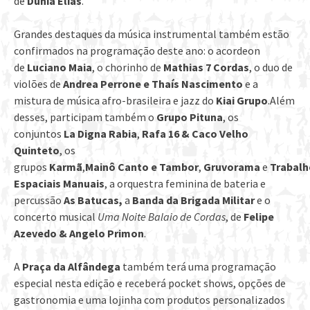
de
Dunia Elias
.
Grandes destaques da música instrumental também estão
confirmados na programação deste ano: o acordeon
de
Luciano Maia
, o chorinho de
Mathias 7 Cordas
, o duo de
violões de
Andrea Perrone e Thaís Nascimento
e a
mistura de música afro-brasileira e jazz do
Kiai Grupo
.Além
desses, participam também o
Grupo Pituna
, os
conjuntos
La Digna Rabia
,
Rafa 16 & Caco Velho
Quinteto
, os
grupos
Karmã
,
Mainô Canto
e
Tambor
,
Gruvorama
e
Trabalh
Espaciais Manuais
, a orquestra feminina de bateria e
percussão
As Batucas,
a
Banda da Brigada Militar
e o
concerto musical
Uma Noite Balaio de Cordas
, de
Felipe
Azevedo & Angelo Primon
.
A
Praça da Alfândega
também terá uma programação
especial nesta edição e receberá pocket shows, opções de
gastronomia e uma lojinha com produtos personalizados