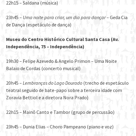
22h15 – Saldana (música)
23h45 –
Uma noite para criar, um dia para danç
ar
– Geda Cia
de Dança (espetáculo de dança)
Museu do Centro Histórico Cultural Santa Casa (Av.
Independê
ncia, 75
–
Independ
ê
ncia)
19h30 – Felipe Azevedo & Angelo Primon – Uma Noite
Balaio de Cordas (concerto musical)
20h45 –
Lembran
ças do Lago Dourado
(trecho de espetáculo
teatral seguido de bate-papo sobre a terceira idade com
Zoravia Bettiol e a diretora Nora Prado)
22h15 – Mainô Canto e Tambor (grupo de percussão)
23h45 – Dunia Elias – Choro Pampeano (piano e voz)