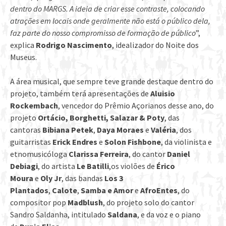
dentro do MARGS. A ideia de criar esse contraste, colocando
atrações em locais onde geralmente não está o público dela,
faz parte do nosso compromisso de formação de público
”,
explica
Rodrigo Nascimento
, idealizador do Noite dos
Museus.
A área musical, que sempre teve grande destaque dentro do
projeto, também terá apresentações de
Aluisio
Rockembach
, vencedor do Prêmio Açorianos desse ano, do
projeto
Ortácio, Borghetti, Salazar & Poty
, das
cantoras
Bibiana Petek
,
Daya Moraes
e
Valéria
, dos
guitarristas
Erick Endres
e
Solon Fishbone
, da violinista e
etnomusicóloga
Clarissa Ferreira
, do cantor
Daniel
Debiagi
, do artista
Le Batilli
,os violões de
Érico
Moura
e
Oly Jr
, das bandas
Los 3
Plantados
,
Calote
,
Samba e Amor
e
AfroEntes
, do
compositor pop
Madblush
, do projeto solo do cantor
Sandro Saldanha, intitulado
Saldana
, e da voz e o piano