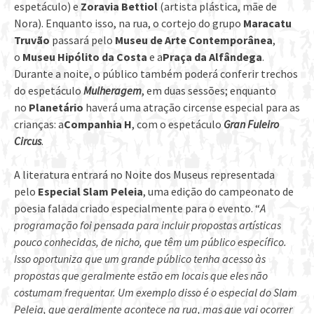
espetáculo) e
Zoravia Bettiol
(artista plástica, mãe de
Nora). Enquanto isso, na rua, o cortejo do grupo
Maracatu
Truvão
passará pelo
Museu de Arte Contemporânea
,
o
Museu Hipólito da Costa
e a
Praça da Alfândega
.
Durante a noite, o público também poderá conferir trechos
do espetáculo
Mulheragem
, em duas sessões; enquanto
no
Planetário
haverá uma atração circense especial para as
crianças: a
Companhia H
, com o espetáculo
Gran Fuleiro
Circus
.
A literatura entrará no Noite dos Museus representada
pelo
Especial Slam Peleia
, uma edição do campeonato de
poesia falada criado especialmente para o evento. “
A
programação foi pensada para incluir propostas artísticas
pouco conhecidas, de nicho, que têm um público específico.
Isso oportuniza que um grande público tenha acesso às
propostas que geralmente estão em locais que eles não
costumam frequentar. Um exemplo disso é o especial do Slam
Peleia, que geralmente acontece na rua, mas que vai ocorrer