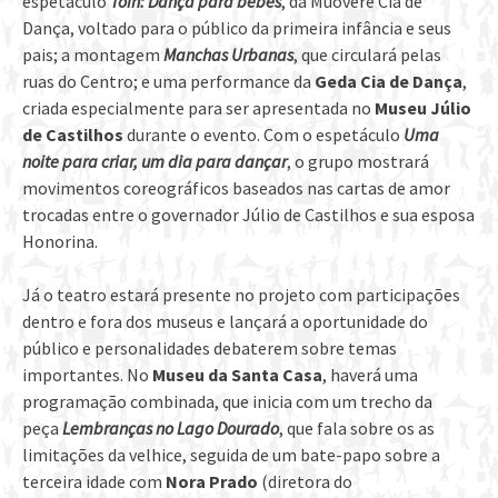
espetáculo
Tóin: Dança para bebês
, da Muovere Cia de
Dança, voltado para o público da primeira infância e seus
pais; a montagem
Manchas Urbanas
, que circulará pelas
ruas do Centro; e uma performance da
Geda Cia de Dança
,
criada especialmente para ser apresentada no
Museu Júlio
de Castilhos
durante o evento. Com o espetáculo
Uma
noite para criar, um dia para dançar
, o grupo mostrará
movimentos coreográficos baseados nas cartas de amor
trocadas entre o governador Júlio de Castilhos e sua esposa
Honorina.
Já o teatro estará presente no projeto com participações
dentro e fora dos museus e lançará a oportunidade do
público e personalidades debaterem sobre temas
importantes. No
Museu da Santa Casa
, haverá uma
programação combinada, que inicia com um trecho da
peça
Lembranças no Lago Dourado
, que fala sobre os as
limitações da velhice, seguida de um bate-papo sobre a
terceira idade com
Nora Prado
(diretora do