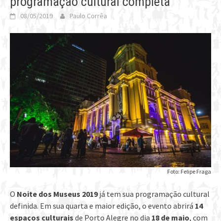
programação cultural completa
08/05/2019
Paulo Corrêa
Foto: Felipe Fraga
O
Noite dos Museus 2019
já tem sua programação cultural
definida. Em sua quarta e maior edição, o evento abrirá
14
espaços culturais
de Porto Alegre no dia
18 de maio
, com