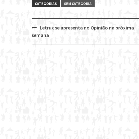
CATEGORIAS
SEM CATEGORIA
Letrux se apresenta no Opinião na próxima
Post
semana
navigation