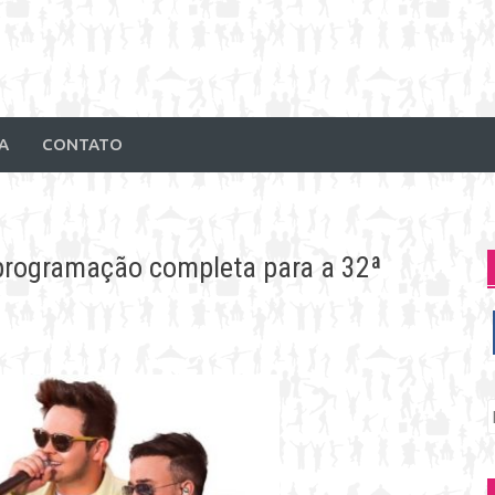
A
CONTATO
 programação completa para a 32ª
P
p