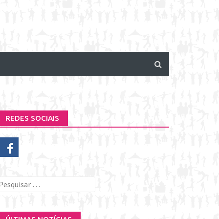
REDES SOCIAIS
esquisar
or: