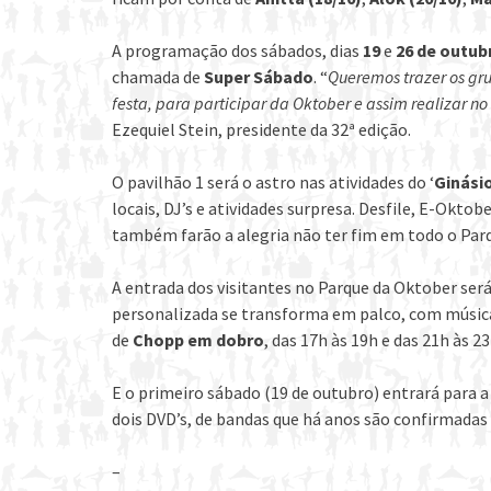
A programação dos sábados, dias
19
e
26 de outub
chamada de
Super Sábado
. “
Queremos trazer os gru
festa, para participar da Oktober e assim realizar n
Ezequiel Stein, presidente da 32ª edição.
O pavilhão 1 será o astro nas atividades do ‘
Ginásio
locais, DJ’s e atividades surpresa. Desfile, E-Okto
também farão a alegria não ter fim em todo o Par
A entrada dos visitantes no Parque da Oktober será
personalizada se transforma em palco, com música,
de
Chopp em dobro
, das 17h às 19h e das 21h às 23
E o primeiro sábado (19 de outubro) entrará para a
dois DVD’s, de bandas que há anos são confirmada
–