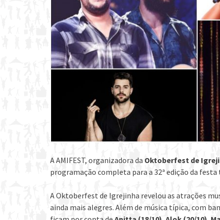
A AMIFEST, organizadora da
Oktoberfest de Igrej
programação completa para a 32ª edição da festa 
A Oktoberfest de Igrejinha revelou as atrações mus
ainda mais alegres. Além de música típica, com ban
ficam por conta de
Anitta (18/10)
,
Alok (20/10)
,
Ma