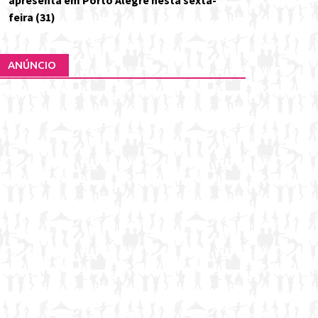
apresenta em Porto Alegre nesta sexta-
feira (31)
ANÚNCIO