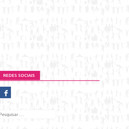
REDES SOCIAIS
esquisar
or: