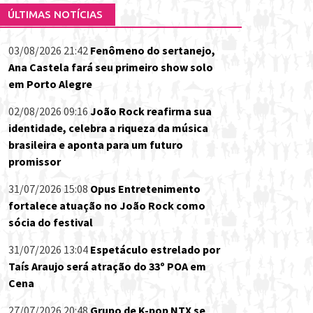
ÚLTIMAS NOTÍCIAS
03/08/2026 21:42
Fenômeno do sertanejo,
Ana Castela fará seu primeiro show solo
em Porto Alegre
02/08/2026 09:16
João Rock reafirma sua
identidade, celebra a riqueza da música
brasileira e aponta para um futuro
promissor
31/07/2026 15:08
Opus Entretenimento
fortalece atuação no João Rock como
sócia do festival
31/07/2026 13:04
Espetáculo estrelado por
Taís Araujo será atração do 33º POA em
Cena
27/07/2026 20:48
Grupo de K-pop NTX se