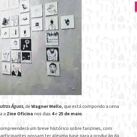
Outras Águas
, de
Wagner Mello
, que está compondo a cena
ra a
Zine Oficina
nos dias
4
e
25 de maio
.
e compreenderá um breve histórico sobre fanzines, com
 participantes possam ter alguma base para a produção da