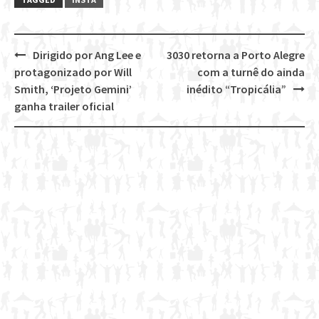
Dirigido por Ang Lee e
3030 retorna a Porto Alegre
Post
protagonizado por Will
com a turnê do ainda
navigation
Smith, ‘Projeto Gemini’
inédito “Tropicália”
ganha trailer oficial