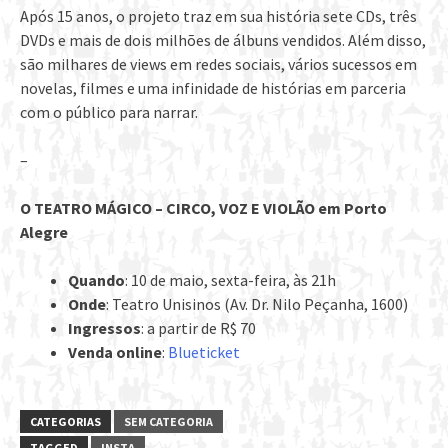
Após 15 anos, o projeto traz em sua história sete CDs, três
DVDs e mais de dois milhões de álbuns vendidos. Além disso,
são milhares de views em redes sociais, vários sucessos em
novelas, filmes e uma infinidade de histórias em parceria
com o público para narrar.
–
O TEATRO MÁGICO – CIRCO, VOZ E VIOLÃO em Porto
Alegre
Quando
: 10 de maio, sexta-feira, às 21h
Onde
: Teatro Unisinos (Av. Dr. Nilo Peçanha, 1600)
Ingressos
: a partir de R$ 70
Venda online
:
Blueticket
CATEGORIAS
SEM CATEGORIA
TAGGED
INSTA