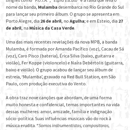
singles como “
P.U.T.A.
“, “
Espia Escuta
” e a faixa que leva o
nome da banda,
Mulamba
desembarca no Rio Grande do Sul
para lançar seu primeiro álbum. O grupo se apresenta em
Porto Alegre, dia
26 de abril
, no
Agulha
; e em Esteio, dia
27
de abril
, na
Música da Casa Verde
.
Uma das mais recentes revelações da nova MPB, a banda
Mulamba, é formada por Amanda Pacífico (voz), Cacau de Sá
(voz), Caro Pisco (bateria), Érica Silva (baixo, guitarra e
violão), Fer Koppe (violoncelo) e Naíra Debértolis (guitarra,
baixo e violão). O grupo acabou de lançar seu álbum de
estreia, ‘Mulamba’, gravado na Red Bull Station, em São
Paulo, com produção executiva do Vento.
A obra traz nove canções que abordam, de uma forma
muito honesta e confidencial, temas importantes na vida
dessas mulheres: amor, amizade, família e indignação
sócio-política. Suas influências musicais vão do rock à
música erudita. “
Somos instrumentistas, compositoras,