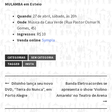
MULAMBA em Esteio
Quando
: 27 de abril, sábado, às 20h
Onde
: Música da Casa Verde (Rua Pastor Osmar N.
Gomes, 45)
Ingressos
: R$ 10
Venda online
:
Sympla
CATEGORIAS
SEM CATEGORIA
TAGGED
INSTA
Dilsinho lança seu novo
Banda Eletroacordes se
Post
DVD, “Terra do Nunca”, em
apresenta o show ‘Violino
navigation
Porto Alegre
Amarelo’ no Teatro de Arena