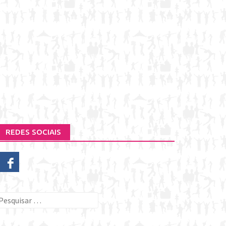
REDES SOCIAIS
esquisar
or: