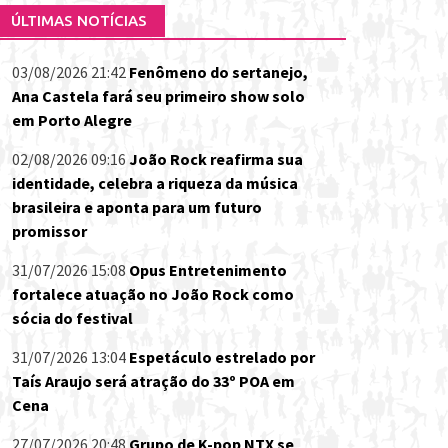
ÚLTIMAS NOTÍCIAS
03/08/2026 21:42
Fenômeno do sertanejo,
Ana Castela fará seu primeiro show solo
em Porto Alegre
02/08/2026 09:16
João Rock reafirma sua
identidade, celebra a riqueza da música
brasileira e aponta para um futuro
promissor
31/07/2026 15:08
Opus Entretenimento
fortalece atuação no João Rock como
sócia do festival
31/07/2026 13:04
Espetáculo estrelado por
Taís Araujo será atração do 33º POA em
Cena
27/07/2026 20:48
Grupo de K-pop NTX se