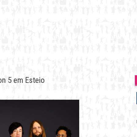
on 5 em Esteio
P
p