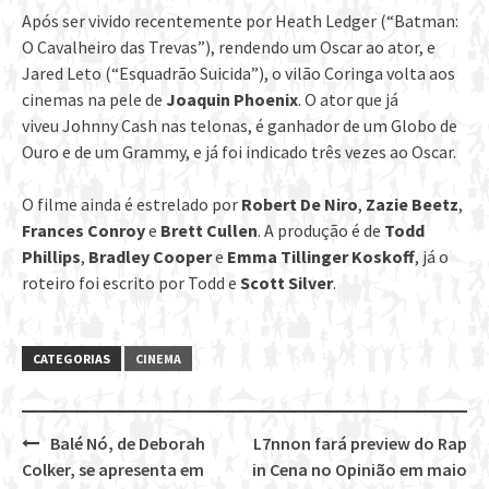
Após ser vivido recentemente por Heath Ledger (“Batman:
O Cavalheiro das Trevas”), rendendo um Oscar ao ator, e
Jared Leto (“Esquadrão Suicida”), o vilão Coringa volta aos
cinemas na pele de
Joaquin Phoenix
. O ator que já
viveu Johnny Cash nas telonas, é ganhador de um Globo de
Ouro e de um Grammy, e já foi indicado três vezes ao Oscar.
O filme ainda é estrelado por
Robert De Niro
,
Zazie Beetz
,
Frances Conroy
e
Brett Cullen
. A produção é de
Todd
Phillips
,
Bradley Cooper
e
Emma Tillinger Koskoff
, já o
roteiro foi escrito por Todd e
Scott Silver
.
CATEGORIAS
CINEMA
Balé Nó, de Deborah
L7nnon fará preview do Rap
Post
Colker, se apresenta em
in Cena no Opinião em maio