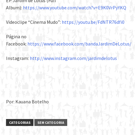
EP Jardim de Lótus (Full
Album):
https://www.youtube.com/watch?v=E9K0VrPyYKQ
Videoclipe “Cinema Mudo”:
https://youtu.be/FdNTR76dfi0
Página no
Facebook:
https://www.facebook.com/bandaJardimDeLotus/
Instagram:
http://www.instagram.com/jardimdelotus
Por: Kauana Botelho
CATEGORIAS
SEM CATEGORIA