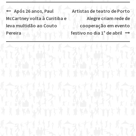
Após 26 anos, Paul
Artistas de teatro de Porto
Post
McCartney volta à Curitiba e
Alegre criam rede de
navigation
leva multidão ao Couto
cooperação em evento
Pereira
festivo no dia 1° de abril