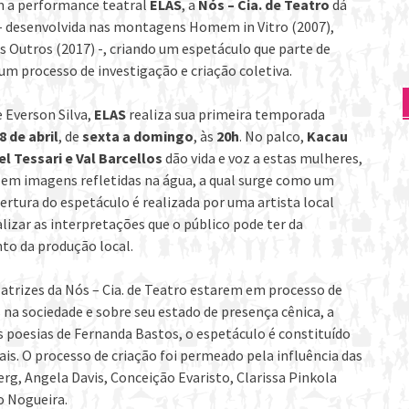
m a performance teatral
ELAS
, a
Nós – Cia. de Teatro
dá
 – desenvolvida nas montagens Homem in Vitro (2007),
s Outros (2017) -, criando um espetáculo que parte de
 num processo de investigação e criação coletiva.
 Everson Silva,
ELAS
realiza sua primeira temporada
8 de abril
, de
sexta a domingo
, às
20h
. No palco,
Kacau
l Tessari e Val Barcellos
dão vida e voz a estas mulheres,
 em imagens refletidas na água, a qual surge como um
rtura do espetáculo é realizada por uma artista local
lizar as interpretações que o público pode ter da
to da produção local.
 atrizes da Nós – Cia. de Teatro estarem em processo de
 na sociedade e sobre seu estado de presença cênica, a
s poesias de Fernanda Bastos, o espetáculo é constituído
is. O processo de criação foi permeado pela influência das
g, Angela Davis, Conceição Evaristo, Clarissa Pinkola
o Nogueira.