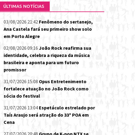
ÚLTIMAS NOTÍCIAS
03/08/2026 21:42
Fenômeno do sertanejo,
Ana Castela fará seu primeiro show solo
em Porto Alegre
02/08/2026 09:16
João Rock reafirma sua
identidade, celebra a riqueza da música
brasileira e aponta para um futuro
promissor
31/07/2026 15:08
Opus Entretenimento
fortalece atuação no João Rock como
sócia do festival
31/07/2026 13:04
Espetáculo estrelado por
Taís Araujo será atração do 33º POA em
Cena
27/07/2026 20:48
Grupo de K-pop NTX se