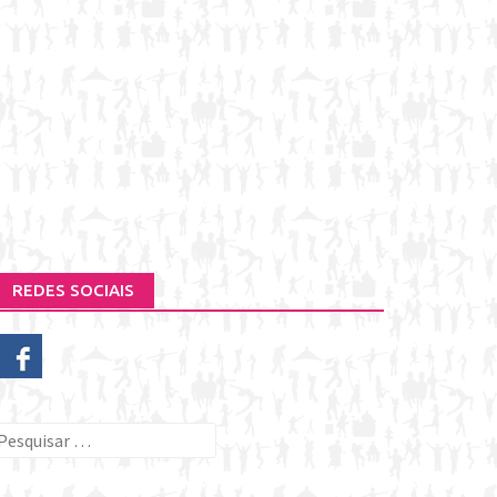
REDES SOCIAIS
esquisar
or: