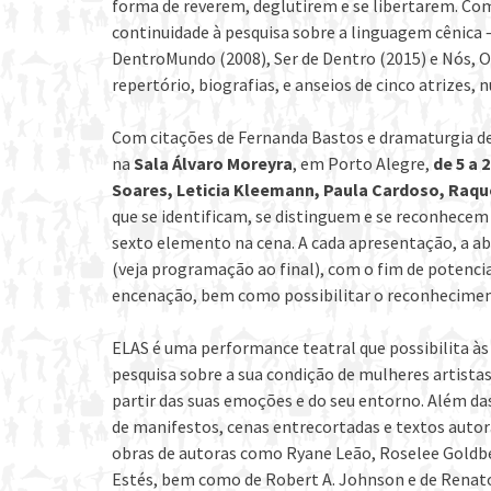
forma de reverem, deglutirem e se libertarem. Co
continuidade à pesquisa sobre a linguagem cênica
DentroMundo (2008), Ser de Dentro (2015) e Nós, O
repertório, biografias, e anseios de cinco atrizes,
Com citações de Fernanda Bastos e dramaturgia de
na
Sala Álvaro Moreyra
, em Porto Alegre,
de 5 a 2
Soares, Leticia Kleemann, Paula Cardoso, Raque
que se identificam, se distinguem e se reconhecem
sexto elemento na cena. A cada apresentação, a abe
(veja programação ao final), com o fim de potencia
encenação, bem como possibilitar o reconhecimen
ELAS é uma performance teatral que possibilita às
pesquisa sobre a sua condição de mulheres artistas
partir das suas emoções e do seu entorno. Além da
de manifestos, cenas entrecortadas e textos autora
obras de autoras como Ryane Leão, Roselee Goldber
Estés, bem como de Robert A. Johnson e de Renat