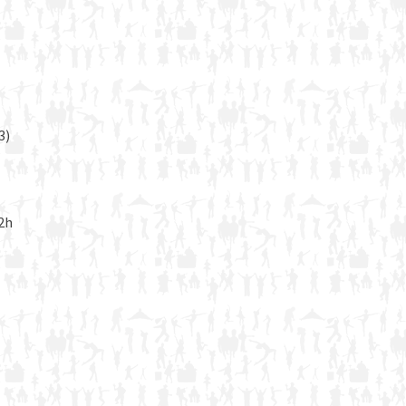
3)
22h