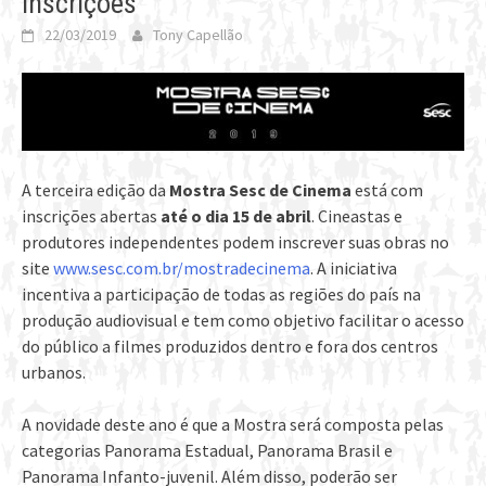
inscrições
22/03/2019
Tony Capellão
A terceira edição da
Mostra Sesc de Cinema
está com
inscrições abertas
até o dia 15 de abril
. Cineastas e
produtores independentes podem inscrever suas obras no
site
www.sesc.com.br/mostradecinema
. A iniciativa
incentiva a participação de todas as regiões do país na
produção audiovisual e tem como objetivo facilitar o acesso
do público a filmes produzidos dentro e fora dos centros
urbanos.
A novidade deste ano é que a Mostra será composta pelas
categorias Panorama Estadual, Panorama Brasil e
Panorama Infanto-juvenil. Além disso, poderão ser