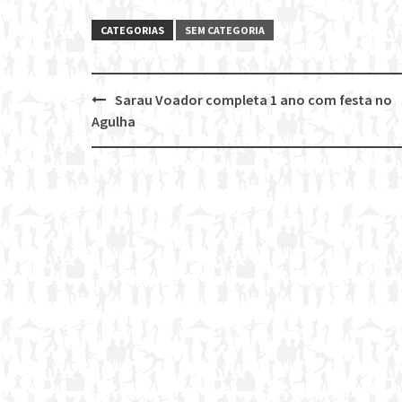
CATEGORIAS
SEM CATEGORIA
Sarau Voador completa 1 ano com festa no
Post
Agulha
navigation