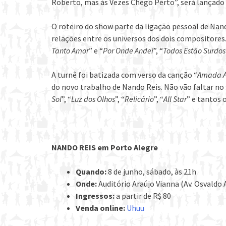
Roberto, mas às Vezes Chego Perto”, será lançado 
O roteiro do show parte da ligação pessoal de Nan
relações entre os universos dos dois compositores
Tanto Amor
” e “
Por Onde Andei
”, “
Todos Estão Surdos
A turnê foi batizada com verso da canção “
Amada 
do novo trabalho de Nando Reis. Não vão faltar no
Sol
”, “
Luz dos Olhos
”, “
Relicário
”, “
All Star
” e tantos 
NANDO REIS em Porto Alegre
Quando:
8 de junho, sábado, às 21h
Onde:
Auditório Araújo Vianna (Av. Osvaldo 
Ingressos:
a partir de R$ 80
Venda online:
Uhuu