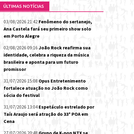
ÚLTIMAS NOTÍCIAS
03/08/2026 21:42
Fenômeno do sertanejo,
Ana Castela fará seu primeiro show solo
em Porto Alegre
02/08/2026 09:16
João Rock reafirma sua
identidade, celebra a riqueza da música
brasileira e aponta para um futuro
promissor
31/07/2026 15:08
Opus Entretenimento
fortalece atuação no João Rock como
sócia do festival
31/07/2026 13:04
Espetáculo estrelado por
Taís Araujo será atração do 33º POA em
Cena
27/07/2026 20:48
Grupo de K-pop NTX se