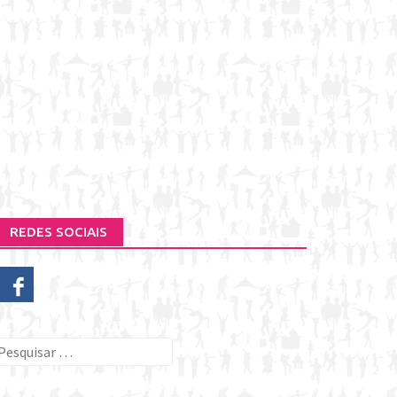
REDES SOCIAIS
esquisar
or: