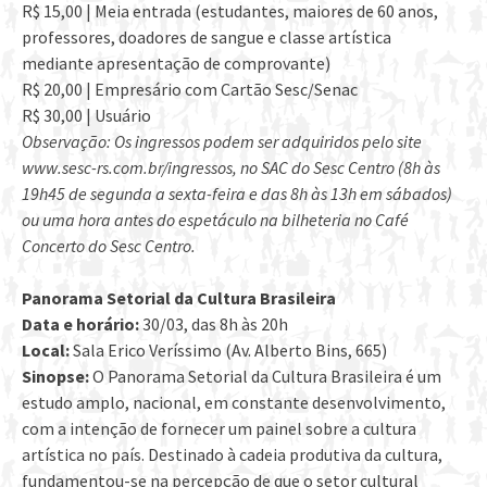
R$ 15,00 | Meia entrada (estudantes, maiores de 60 anos,
professores, doadores de sangue e classe artística
mediante apresentação de comprovante)
R$ 20,00 | Empresário com Cartão Sesc/Senac
R$ 30,00 | Usuário
Observação: Os ingressos podem ser adquiridos pelo site
www.sesc-rs.com.br/ingressos, no SAC do Sesc Centro (8h às
19h45 de segunda a sexta-feira e das 8h às 13h em sábados)
ou uma hora antes do espetáculo na bilheteria no Café
Concerto do Sesc Centro.
Panorama Setorial da Cultura Brasileira
Data e horário:
30/03, das 8h às 20h
Local:
Sala Erico Veríssimo (Av. Alberto Bins, 665)
Sinopse:
O Panorama Setorial da Cultura Brasileira é um
estudo amplo, nacional, em constante desenvolvimento,
com a intenção de fornecer um painel sobre a cultura
artística no país. Destinado à cadeia produtiva da cultura,
fundamentou-se na percepção de que o setor cultural