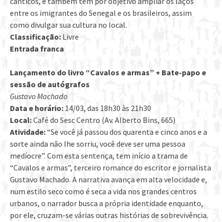
cânticos, e também tem por objetivo ampliar os laços
entre os imigrantes do Senegal e os brasileiros, assim
como divulgar sua cultura no local.
Classificação:
Livre
Entrada franca
Lançamento do livro “Cavalos e armas” + Bate-papo e
sessão de autógrafos
Gustavo Machado
Data e horário:
14/03, das 18h30 às 21h30
Local:
Café do Sesc Centro (Av. Alberto Bins, 665)
Atividade:
“Se você já passou dos quarenta e cinco anos e a
sorte ainda não lhe sorriu, você deve ser uma pessoa
medíocre”. Com esta sentença, tem início a trama de
“Cavalos e armas”, terceiro romance do escritor e jornalista
Gustavo Machado. A narrativa avança em alta velocidade e,
num estilo seco como é seca a vida nos grandes centros
urbanos, o narrador busca a própria identidade enquanto,
por ele, cruzam-se várias outras histórias de sobrevivência.