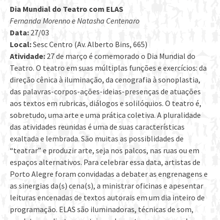
Dia Mundial do Teatro com ELAS
Fernanda Morenno e Natasha Centenaro
Data:
27/03
Local:
Sesc Centro (Av. Alberto Bins, 665)
Atividade:
27 de março é comemorado o Dia Mundial do
Teatro. O teatro em suas múltiplas funções e exercícios: da
direção cênica à iluminação, da cenografia à sonoplastia,
das palavras-corpos-ações-ideias-presenças de atuações
aos textos em rubricas, diálogos e solilóquios. O teatro é,
sobretudo, uma arte e uma prática coletiva. A pluralidade
das atividades reunidas é uma de suas características
exaltada e lembrada. São muitas as possiblidades de
“teatrar” e produzir arte, seja nos palcos, nas ruas ou em
espaços alternativos. Para celebrar essa data, artistas de
Porto Alegre foram convidadas a debater as engrenagens e
as sinergias da(s) cena(s), a ministrar oficinas e apesentar
leituras encenadas de textos autorais em um dia inteiro de
programação. ELAS são iluminadoras, técnicas de som,