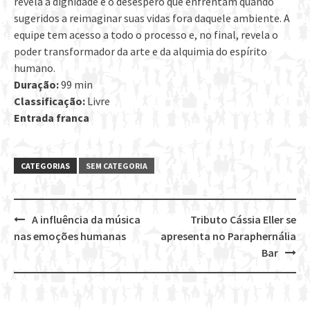
revela a dignidade e o desespero que enfrentam quando
sugeridos a reimaginar suas vidas fora daquele ambiente. A
equipe tem acesso a todo o processo e, no final, revela o
poder transformador da arte e da alquimia do espírito
humano.
Duração:
99 min
Classificação:
Livre
Entrada franca
CATEGORIAS
SEM CATEGORIA
A influência da música
Tributo Cássia Eller se
Post
nas emoções humanas
apresenta no Paraphernália
navigation
Bar