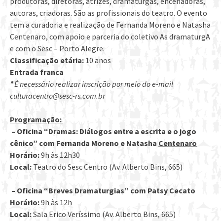
produtoras, diretoras, atrizes, dramaturgas, encenadoras,
autoras, criadoras. São as profissionais do teatro. O evento
tem a curadoria e realização de Fernanda Moreno e Natasha
Centenaro, com apoio e parceria do coletivo As dramaturgA
e com o Sesc – Porto Alegre.
Classificação etária:
10 anos
Entrada franca
*
É necessário realizar inscrição por meio do e-mail
culturacentro@sesc-rs.com.br
Programação:
– Oficina “Dramas: Diálogos entre a escrita e o jogo
cênico” com Fernanda Moreno e Natasha
Centenaro
Horário:
9h às 12h30
Local:
Teatro do Sesc Centro (Av. Alberto Bins, 665)
– Oficina “Breves Dramaturgias” com Patsy Cecato
Horário:
9h às 12h
Local:
Sala Erico Veríssimo (Av. Alberto Bins, 665)