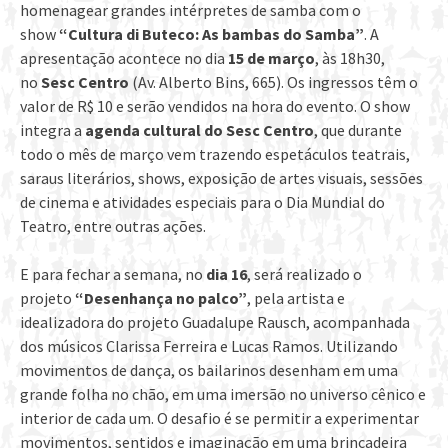
homenagear grandes intérpretes de samba com o
show
“Cultura di Buteco: As bambas do Samba”
. A
apresentação acontece no dia
15 de março
, às 18h30,
no
Sesc Centro
(Av. Alberto Bins, 665). Os ingressos têm o
valor de R$ 10 e serão vendidos na hora do evento. O show
integra a
agenda cultural do Sesc Centro
, que durante
todo o mês de março vem trazendo espetáculos teatrais,
saraus literários, shows, exposição de artes visuais, sessões
de cinema e atividades especiais para o Dia Mundial do
Teatro, entre outras ações.
E para fechar a semana, no
dia 16
, será realizado o
projeto
“Desenhança no palco”
, pela artista e
idealizadora do projeto Guadalupe Rausch, acompanhada
dos músicos Clarissa Ferreira e Lucas Ramos. Utilizando
movimentos de dança, os bailarinos desenham em uma
grande folha no chão, em uma imersão no universo cênico e
interior de cada um. O desafio é se permitir a experimentar
movimentos, sentidos e imaginação em uma brincadeira