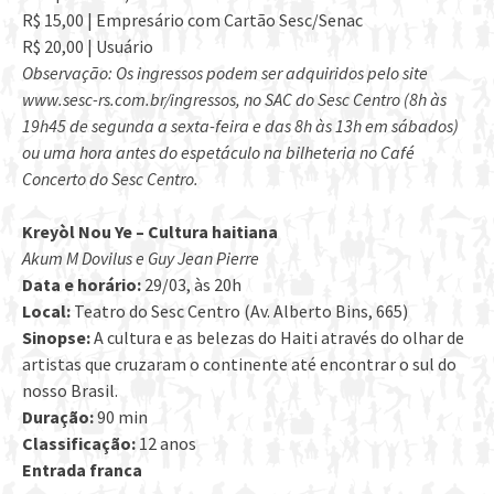
R$ 15,00 | Empresário com Cartão Sesc/Senac
R$ 20,00 | Usuário
Observação: Os ingressos podem ser adquiridos pelo site
www.sesc-rs.com.br/ingressos, no SAC do Sesc Centro (8h às
19h45 de segunda a sexta-feira e das 8h às 13h em sábados)
ou uma hora antes do espetáculo na bilheteria no Café
Concerto do Sesc Centro.
Kreyòl Nou Ye – Cultura haitiana
Akum M Dovilus e Guy Jean Pierre
Data e horário:
29/03, às 20h
Local:
Teatro do Sesc Centro (Av. Alberto Bins, 665)
Sinopse:
A cultura e as belezas do Haiti através do olhar de
artistas que cruzaram o continente até encontrar o sul do
nosso Brasil.
Duração:
90 min
Classificação:
12 anos
Entrada franca