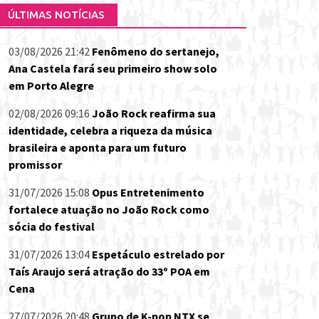
ÚLTIMAS NOTÍCIAS
03/08/2026 21:42
Fenômeno do sertanejo,
Ana Castela fará seu primeiro show solo
em Porto Alegre
02/08/2026 09:16
João Rock reafirma sua
identidade, celebra a riqueza da música
brasileira e aponta para um futuro
promissor
31/07/2026 15:08
Opus Entretenimento
fortalece atuação no João Rock como
sócia do festival
31/07/2026 13:04
Espetáculo estrelado por
Taís Araujo será atração do 33º POA em
Cena
27/07/2026 20:48
Grupo de K-pop NTX se