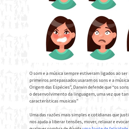
O som e a música sempre estiveram ligados ao ser
primeiros antepassados usaram os sons e a músic
Origem das Espécies”, Darwin defende que “os son
o desenvolvimento da linguagem, uma vez que tan
características musicais”
Uma das razões mais simples e cotidianas que just
nos ajuda a liberar tensões, mover, relaxar e evoca
qualquer sombra de dúvida
uma fonte de felicidade