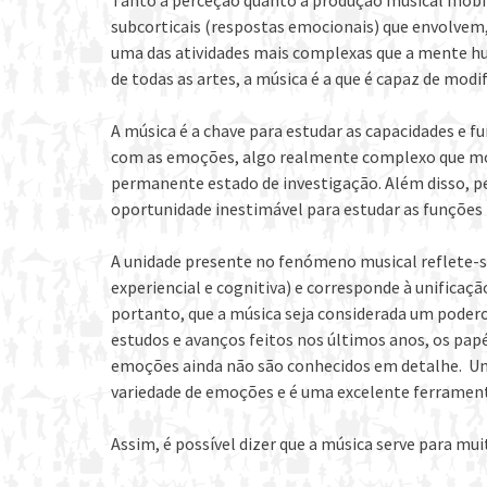
Tanto a perceção quanto a produção musical mobili
subcorticais (respostas emocionais) que envolvem,
uma das atividades mais complexas que a mente hu
de todas as artes, a música é a que é capaz de modi
A música é a chave para estudar as capacidades e f
com as emoções, algo realmente complexo que mob
permanente estado de investigação. Além disso, p
oportunidade inestimável para estudar as funções
A unidade presente no fenómeno musical reflete-s
experiencial e cognitiva) e corresponde à unificaç
portanto, que a música seja considerada um poder
estudos e avanços feitos nos últimos anos, os papé
emoções ainda não são conhecidos em detalhe. Um
variedade de emoções e é uma excelente ferrament
Assim, é possível dizer que a música serve para mui