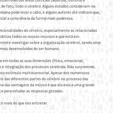
zam diversas áreas corticais (auditiva, motora) e
 de fato, todo o cérebro. Alguns estudos consideram-na
mana pode levar a cabo, e alguns autores até indicam que,
ficar a consciência da forma mais poderosa.
uncionalidades do cérebro, especialmente as relacionadas
iliza todos os nossos recursos e que está em
ermite investigar sobre a organização cerebral, sendo uma
 mais desenvolvidas do ser humano.
e em todas as suas dimensões (física, emocional,
ão e integração dos processos cerebrais. Não surpreende,
oso estímulo multissensorial. Apesar dos numerosos
is das diferentes partes do cérebro no processo das
a das vantagens da música é que ela evoca uma grande
a para estudar as respostas geradas.
to mais do que nos entreter.