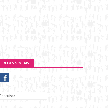
REDES SOCIAIS
esquisar
or: