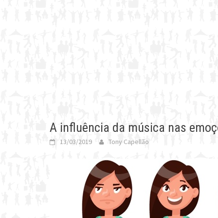
A influência da música nas emo
13/03/2019
Tony Capellão