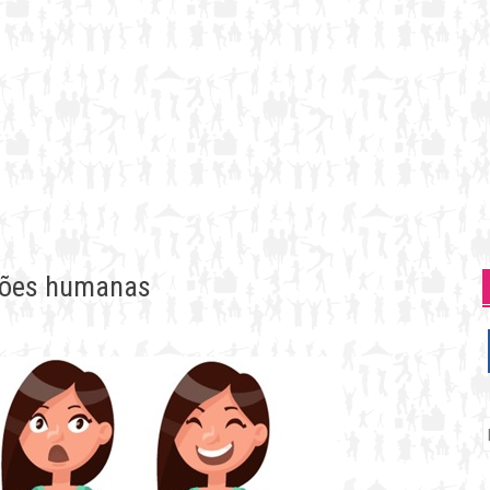
ções humanas
P
p