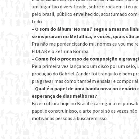
um lugar tão diversificado, sobre o rock em si eu a
pelo brasil, público envelhecido, acostumado com 
todo.
– O som do álbum ‘Normal’ segue a mesma linha
se inspiraram no Metallica, e vocês, quais são a
Pra não me perder citando mil nomes eu vou me res
FIDLAR e o Zefirina Bomba.
– Como foi o processo de composição e gravaç
Pela primeira vez lançando um disco por um selo, is
produção do Gabriel Zander foi tranquilo e bem pr
pra gravar mas como também ensaiar e compor alg
– Qual é o papel de uma banda nova no cenário
esperança de dias melhores?
Fazer cultura hoje no Brasil é carregar a responsab
papel é construir isso, a arte por si só as vezes nã
motivar as pessoas a buscarem isso.