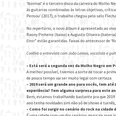
‘Normal’ é o terceiro disco da carreira do Molho N
às guitarras combinadas às letras objetivas, crític
Pensou’ (2017), o trabalho chegou pelo selo Flecha
No repertório, o novo álbum é apresentado ao vivo
Raony Pinheiro (baixo) e Augusto Oliveira (bateria)
Errar
” estão garantidas. Faixas do antecessor de ‘
Confira a entrevista com João Lemos, vocalista e gui
– Está será a segunda vez da Molho Negro em Po
A melhor possível, tivemos a sorte de tocar a prim
de pouco tempo vai ser muito legal com certeza.
– 2019 será um grande ano para vocês, tem até
experiência? Tem alguma surpresa para este a
Bem, estamos trabalhando bastante pra que 2019 s
ano tenha novidades sim não só de shows e turnês
– Como foi surgir no cenário do rock na cidade
É uma cidade com um dos cenários musicais mais im