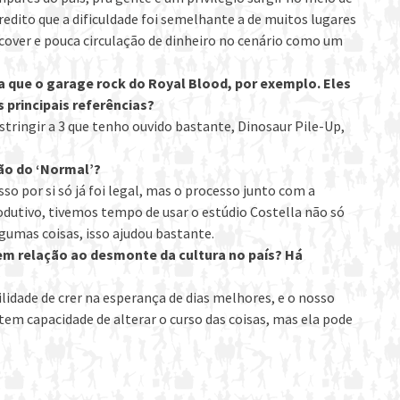
credito que a dificuldade foi semelhante a de muitos lugares
cover e pouca circulação de dinheiro no cenário como um
 que o garage rock do Royal Blood, por exemplo. Eles
s principais referências?
tringir a 3 que tenho ouvido bastante, Dinosaur Pile-Up,
ão do ‘Normal’?
so por si só já foi legal, mas o processo junto com a
odutivo, tivemos tempo de usar o estúdio Costella não só
umas coisas, isso ajudou bastante.
 em relação ao desmonte da cultura no país? Há
ilidade de crer na esperança de dias melhores, e o nosso
o tem capacidade de alterar o curso das coisas, mas ela pode