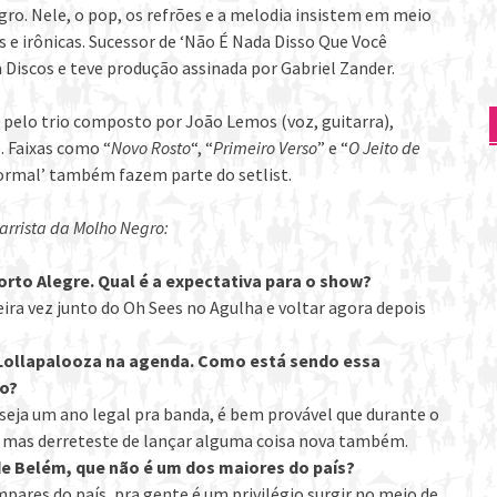
egro. Nele, o pop, os refrões e a melodia insistem em meio
as e irônicas. Sucessor de ‘Não É Nada Disso Que Você
 Discos e teve produção assinada por Gabriel Zander.
 pelo trio composto por João Lemos (voz, guitarra),
. Faixas como “
Novo Rosto
“, “
Primeiro Verso
” e “
O Jeito de
Normal’ também fazem parte do setlist.
tarrista da Molho Negro:
rto Alegre. Qual é a expectativa para o show?
eira vez junto do Oh Sees no Agulha e voltar agora depois
 Lollapalooza na agenda. Como está sendo essa
no?
eja um ano legal pra banda, é bem provável que durante o
, mas derreteste de lançar alguma coisa nova também.
 de Belém, que não é um dos maiores do país?
pares do país, pra gente é um privilégio surgir no meio de