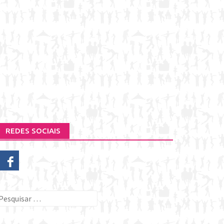
REDES SOCIAIS
esquisar
or: