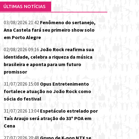
ÚLTIMAS NOTÍCIAS
03/08/2026 21:42
Fenômeno do sertanejo,
Ana Castela fará seu primeiro show solo
em Porto Alegre
02/08/2026 09:16
João Rock reafirma sua
identidade, celebra a riqueza da música
brasileira e aponta para um futuro
promissor
31/07/2026 15:08
Opus Entretenimento
fortalece atuação no João Rock como
sócia do festival
31/07/2026 13:04
Espetáculo estrelado por
Taís Araujo será atração do 33º POA em
Cena
27/07/2026 20:48
Grupo de K-pop NTX se