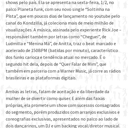
shows pelo país. Ela se apresenta na sexta-feira, 1/2, no
palco Planeta funk, com seu novo single “Soltinha na
Pista”, que em poucos dias de lançamento no youtube pelo
canal do Kondzilla, já coleciona mais de meio milhão de
visualizações. A música, assinada pelo experiente Rick Joe –
responsável também por letras como “Cheguei”, de
Ludmilla e “Menina Má”, de Anitta, traz o beat marcado e
acelerado de 150BPM (batidas por minuto), característico
dos funks carioca e tendência atual no mercado. É o
segundo hit dela, depois de “Quer Falar de Mim”, que
também em parceria com a Warner Music, já corre as rádios
brasileiras e as plataformas digitais.
Ambas as letras, falam de aceitação e da liberdade da
mulher de se divertir como quiser. E além das faixas
próprias, ela promete um show com sucessos consagrados
do segmento, porém produzidos com arranjos exclusivos e
coreografias exclusivas, apresentados no palco ao lado de
dois dançarinos, um DJ e um backing vocal/diretor musical.