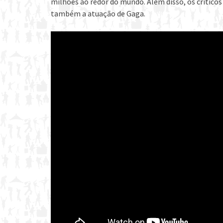
milhões ao redor do mundo. Além disso, os crítico
também a atuação de Gaga.