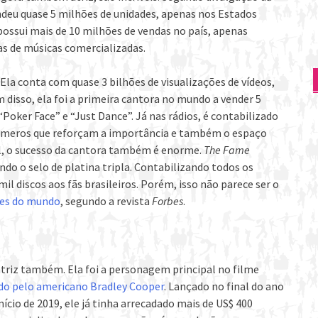
ndeu quase 5 milhões de unidades, apenas nos Estados
 possui mais de 10 milhões de vendas no país, apenas
as de músicas comercializadas.
Ela conta com quase 3 bilhões de visualizações de vídeos,
 disso, ela foi a primeira cantora no mundo a vender 5
Poker Face” e “Just Dance”. Já nas rádios, é contabilizado
 números que reforçam a importância e também o espaço
il, o sucesso da cantora também é enorme.
The Fame
ndo o selo de platina tripla. Contabilizando todos os
il discos aos fãs brasileiros. Porém, isso não parece ser o
des do mundo
, segundo a revista
Forbes
.
atriz também. Ela foi a personagem principal no filme
do pelo americano Bradley Cooper
. Lançado no final do ano
ício de 2019, ele já tinha arrecadado mais de US$ 400