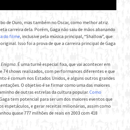
Globo de Ouro, mas também no Oscar, como melhor atriz.
eta carreira dela. Porém, Gaga não saiu de mãos abanando
ra do filme
, inclusive pela música principal, “Shallow”, que
ginal. Isso foi a prova de que a carreira principal de Gaga
w
Enigma
. É uma turnê especial fixa, que vai acontecer em
de 74 shows realizados, com performances diferentes e que
nto é comum nos Estados Unidos, e alguns outros grandes
entações. O objetivo é se firmar como uma das maiores
 caminho de outras estrelas da cultura popular.
Como
 Gaga tem potencial para ser um dos maiores eventos que
 os espetáculos, e gerar receitas milionárias, assim como
 ganhou quase 777 milhões de reais en 2003 com 418