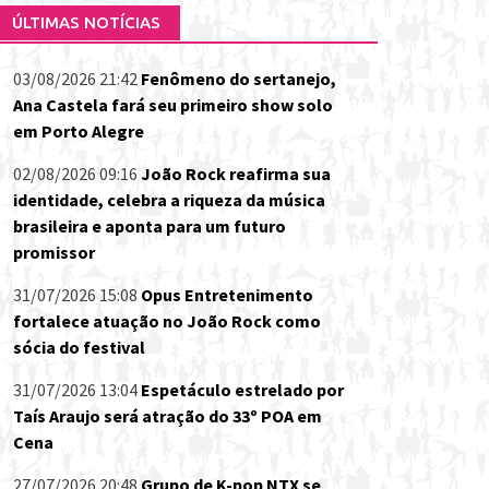
ÚLTIMAS NOTÍCIAS
03/08/2026 21:42
Fenômeno do sertanejo,
Ana Castela fará seu primeiro show solo
em Porto Alegre
02/08/2026 09:16
João Rock reafirma sua
identidade, celebra a riqueza da música
brasileira e aponta para um futuro
promissor
31/07/2026 15:08
Opus Entretenimento
fortalece atuação no João Rock como
sócia do festival
31/07/2026 13:04
Espetáculo estrelado por
Taís Araujo será atração do 33º POA em
Cena
27/07/2026 20:48
Grupo de K-pop NTX se