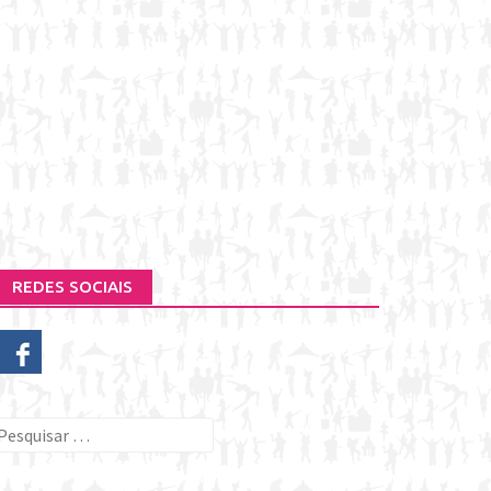
REDES SOCIAIS
esquisar
or: