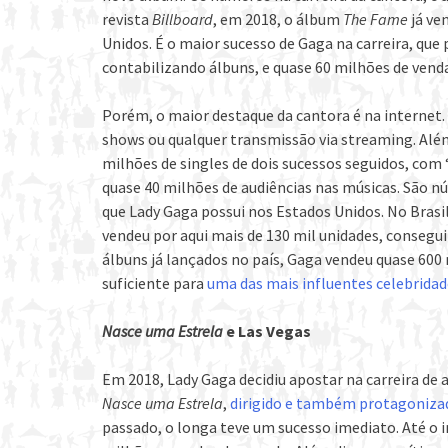
revista
Billboard
, em 2018, o álbum
The Fame
já ve
Unidos. É o maior sucesso de Gaga na carreira, que
contabilizando álbuns, e quase 60 milhões de vend
Porém, o maior destaque da cantora é na internet. 
shows ou qualquer transmissão via streaming. Além
milhões de singles de dois sucessos seguidos, com “
quase 40 milhões de audiências nas músicas. São
que Lady Gaga possui nos Estados Unidos. No Bras
vendeu por aqui mais de 130 mil unidades, consegui
álbuns já lançados no país, Gaga vendeu quase 600 m
suficiente para
uma das mais influentes celebrida
Nasce uma Estrela
e Las Vegas
Em 2018, Lady Gaga decidiu apostar na carreira de 
Nasce uma Estrela
,
dirigido e também protagoniza
passado, o longa teve um sucesso imediato. Até o in