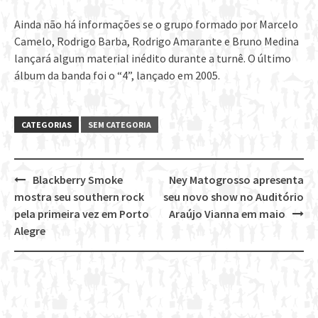
Ainda não há informações se o grupo formado por Marcelo
Camelo, Rodrigo Barba, Rodrigo Amarante e Bruno Medina
lançará algum material inédito durante a turnê. O último
álbum da banda foi o “4”, lançado em 2005.
CATEGORIAS
SEM CATEGORIA
Blackberry Smoke
Ney Matogrosso apresenta
Post
mostra seu southern rock
seu novo show no Auditório
navigation
pela primeira vez em Porto
Araújo Vianna em maio
Alegre