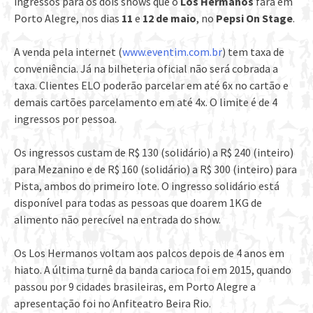
ingressos para os dois shows que o
Los Hermanos
fará em
Porto Alegre, nos dias
11
e
12 de maio
, no
Pepsi On Stage
.
A venda pela internet (
www.eventim.com.br
) tem taxa de
conveniência. Já na bilheteria oficial não será cobrada a
taxa. Clientes ELO poderão parcelar em até 6x no cartão e
demais cartões parcelamento em até 4x. O limite é de 4
ingressos por pessoa.
Os ingressos custam de R$ 130 (solidário) a R$ 240 (inteiro)
para Mezanino e de R$ 160 (solidário) a R$ 300 (inteiro) para
Pista, ambos do primeiro lote. O ingresso solidário está
disponível para todas as pessoas que doarem 1KG de
alimento não perecível na entrada do show.
Os Los Hermanos voltam aos palcos depois de 4 anos em
hiato. A última turnê da banda carioca foi em 2015, quando
passou por 9 cidades brasileiras, em Porto Alegre a
apresentação foi no Anfiteatro Beira Rio.