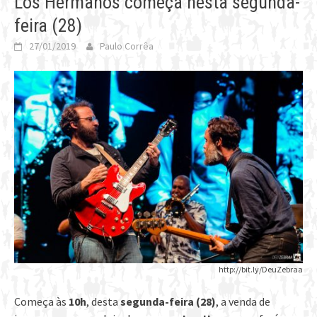
Los Hermanos começa nesta segunda-
feira (28)
27/01/2019
Paulo Corrêa
http://bit.ly/DeuZebraa
Começa às
10h
, desta
segunda-feira (28)
, a venda de