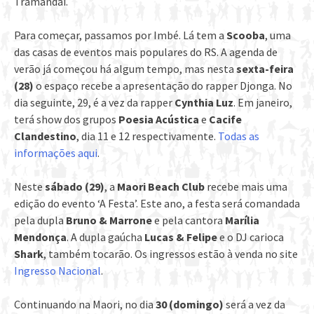
Tramandaí.
Para começar, passamos por Imbé. Lá tem a
Scooba
, uma
das casas de eventos mais populares do RS. A agenda de
verão já começou há algum tempo, mas nesta
sexta-feira
(28)
o espaço recebe a apresentação do rapper Djonga. No
dia seguinte, 29, é a vez da rapper
Cynthia Luz
. Em janeiro,
terá show dos grupos
Poesia Acústica
e
Cacife
Clandestino
, dia 11 e 12 respectivamente.
Todas as
informações aqui
.
Neste
sábado (29)
, a
Maori Beach Club
recebe mais uma
edição do evento ‘A Festa’. Este ano, a festa será comandada
pela dupla
Bruno & Marrone
e pela cantora
Marília
Mendonça
. A dupla gaúcha
Lucas & Felipe
e o DJ carioca
Shark
, também tocarão. Os ingressos estão à venda no site
Ingresso Nacional
.
Continuando na Maori, no dia
30 (domingo)
será a vez da