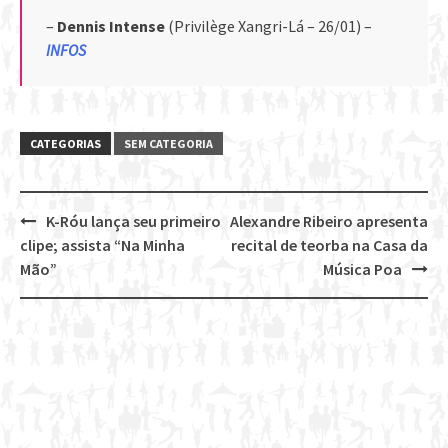
–
Dennis Intense
(Privilège Xangri-Lá – 26/01) –
INFOS
CATEGORIAS
SEM CATEGORIA
K-Róu lança seu primeiro
Alexandre Ribeiro apresenta
Post
clipe; assista “Na Minha
recital de teorba na Casa da
navigation
Mão”
Música Poa