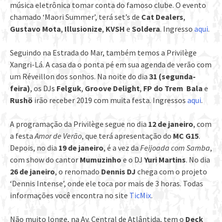
música eletrônica tomar conta do famoso clube. O evento
chamado ‘Maori Summer’, terá set’s de
Cat Dealers
,
Gustavo Mota
,
Illusionize
,
KVSH
e
Soldera
. Ingresso
aqui
.
Seguindo na Estrada do Mar, também temos a Privilège
Xangri-Lá. A casa da o ponta pé em sua agenda de verão com
um Réveillon dos sonhos. Na noite do dia
31 (segunda-
feira)
, os DJs
Felguk
,
Groove
Delight
,
FP do Trem Bala
e
Rushö
irão receber 2019 com muita festa. Ingressos
aqui
.
A programação da Privilège segue no dia
12 de janeiro
, com
a festa
Amor de Verão
, que terá apresentação do
MC G15
.
Depois, no dia
19 de janeiro
, é a vez da
Feijoada com Samba
,
com show do cantor
Mumuzinho
e o DJ
Yuri Martins
. No dia
26 de janeiro
, o renomado
Dennis DJ
chega com o projeto
‘Dennis Intense’, onde ele toca por mais de 3 horas. Todas
informações você encontra no site
TicMix
.
Não muito longe, na Av. Central de Atlântida, tem o
Deck