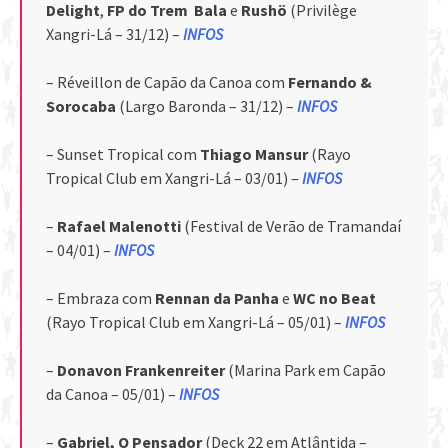
Delight
,
FP do Trem Bala
e
Rushö
(Privilège
Xangri-Lá – 31/12) –
INFOS
– Réveillon de Capão da Canoa com
Fernando &
Sorocaba
(Largo Baronda – 31/12) –
INFOS
– Sunset Tropical com
Thiago Mansur
(Rayo
Tropical Club em Xangri-Lá – 03/01) –
INFOS
–
Rafael Malenotti
(Festival de Verão de Tramandaí
– 04/01) –
INFOS
– Embraza com
Rennan da Panha
e
WC no Beat
(Rayo Tropical Club em Xangri-Lá – 05/01) –
INFOS
–
Donavon Frankenreiter
(Marina Park em Capão
da Canoa – 05/01) –
INFOS
–
Gabriel, O Pensador
(Deck 22 em Atlântida –