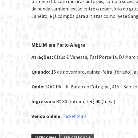
primeiro CD com músicas autorais, como o sucesso
da banda também estão entre o repertório do grupo
Janeiro, e já compôs para artistas como Ivete San
MELIM em Porto Alegre
Atrações:
Claus & Vanessa, Tati Portella, DJ Marc
Quando:
15 de novembro, quinta-feira (feriado), a 
Onde:
SOGIPA – R. Barão do Cotegipe, 415 – São J
Ingressos:
R$ 80 (inteira) / R$ 40 (meia)
Venda online:
Ticket Mais
CATEGORIAS
SEM CATEGORIA