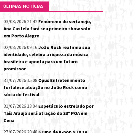
ÚLTIMAS NOTÍCIAS
03/08/2026 21:42
Fenômeno do sertanejo,
Ana Castela fará seu primeiro show solo
em Porto Alegre
02/08/2026 09:16
João Rock reafirma sua
identidade, celebra a riqueza da música
brasileira e aponta para um futuro
promissor
31/07/2026 15:08
Opus Entretenimento
fortalece atuação no João Rock como
sócia do festival
31/07/2026 13:04
Espetáculo estrelado por
Taís Araujo será atração do 33º POA em
Cena
27/07/2026 20:48
Grupo de K-pop NTX se