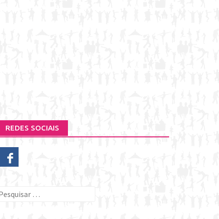
REDES SOCIAIS
esquisar
or: