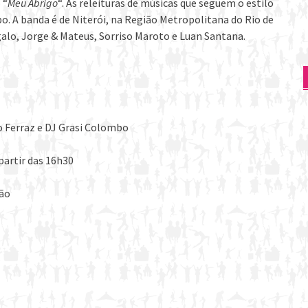
 “
Meu Abrigo
“. As releituras de músicas que seguem o estilo
. A banda é de Niterói, na Região Metropolitana do Rio de
galo, Jorge & Mateus, Sorriso Maroto e Luan Santana.
io Ferraz e DJ Grasi Colombo
partir das 16h30
oão