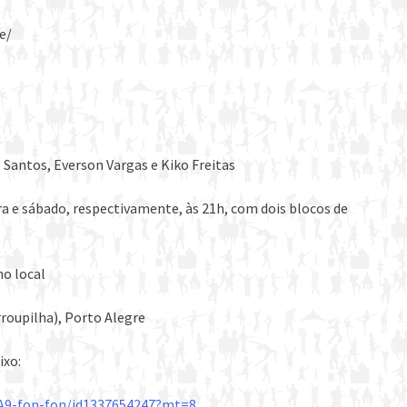
e/
 Santos, Everson Vargas e Kiko Freitas
ira e sábado, respectivamente, às 21h, com dois blocos de
no local
rroupilha), Porto Alegre
ixo:
%A9-fon-fon/id1337654247?mt=8