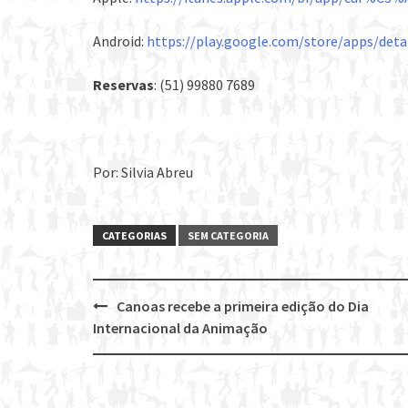
Android:
https://play.google.com/store/apps/det
Reservas
: (51) 99880 7689
Por: Silvia Abreu
CATEGORIAS
SEM CATEGORIA
Canoas recebe a primeira edição do Dia
Post
Internacional da Animação
navigation