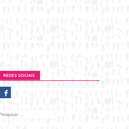
REDES SOCIAIS
esquisar
or: