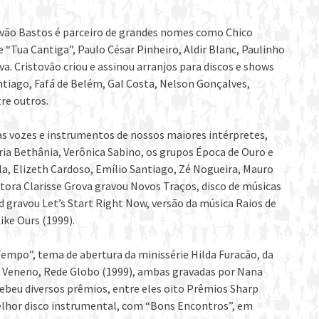
ovão Bastos é parceiro de grandes nomes como Chico
ua Cantiga”, Paulo César Pinheiro, Aldir Blanc, Paulinho
va. Cristovão criou e assinou arranjos para discos e shows
tiago, Fafá de Belém, Gal Costa, Nelson Gonçalves,
tre outros.
s vozes e instrumentos de nossos maiores intérpretes,
a Bethânia, Verônica Sabino, os grupos Época de Ouro e
la, Elizeth Cardoso, Emílio Santiago, Zé Nogueira, Mauro
ntora Clarisse Grova gravou Novos Traços, disco de músicas
nd gravou Let’s Start Right Now, versão da música Raios de
ike Ours (1999).
empo”, tema de abertura da minissérie Hilda Furacão, da
e Veneno, Rede Globo (1999), ambas gravadas por Nana
cebeu diversos prêmios, entre eles oito Prêmios Sharp
elhor disco instrumental, com “Bons Encontros”, em