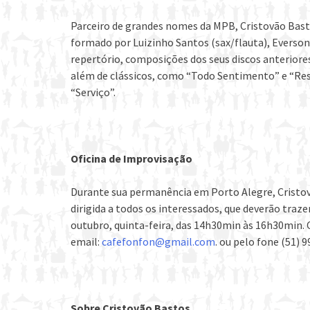
Parceiro de grandes nomes da MPB, Cristovão Bast
formado por Luizinho Santos (sax/flauta), Everson 
repertório, composições dos seus discos anteriores
além de clássicos, como “Todo Sentimento” e “Resp
“Serviço”.
Oficina de Improvisação
Durante sua permanência em Porto Alegre, Cristov
dirigida a todos os interessados, que deverão traze
outubro, quinta-feira, das 14h30min às 16h30min. O 
email:
cafefonfon@gmail.com
. ou pelo fone (51) 
Sobre Cristovão Bastos