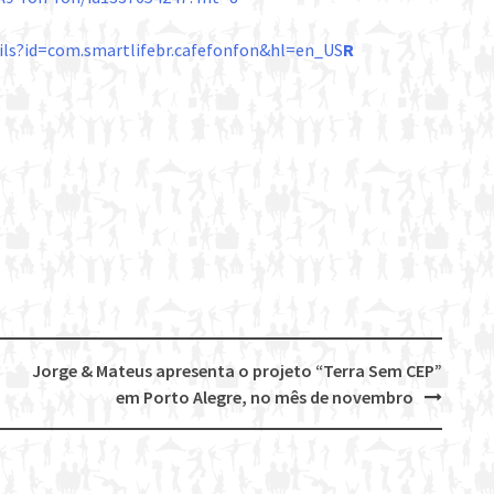
ails?id=com.smartlifebr.cafefonfon&hl=en_US
R
Jorge & Mateus apresenta o projeto “Terra Sem CEP”
em Porto Alegre, no mês de novembro