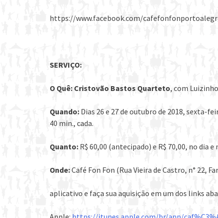
https://www.facebook.com/cafefonfonportoalegr
SERVIÇO:
O Quê: Cristovão Bastos Quarteto
, com Luizinho
Quando:
Dias 26 e 27 de outubro de 2018, sexta-fe
40 min., cada.
Quanto:
R$ 60,00 (antecipado) e R$ 70,00, no dia e 
Onde:
Café Fon Fon (Rua Vieira de Castro, n° 22, Fa
aplicativo e faça sua aquisição em um dos links aba
Apple:
https://itunes.apple.com/br/app/caf%C3