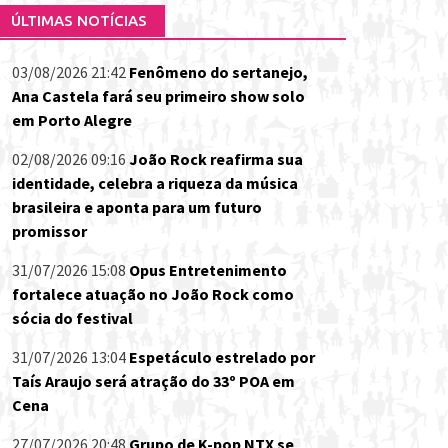
ÚLTIMAS NOTÍCIAS
03/08/2026 21:42
Fenômeno do sertanejo,
Ana Castela fará seu primeiro show solo
em Porto Alegre
02/08/2026 09:16
João Rock reafirma sua
identidade, celebra a riqueza da música
brasileira e aponta para um futuro
promissor
31/07/2026 15:08
Opus Entretenimento
fortalece atuação no João Rock como
sócia do festival
31/07/2026 13:04
Espetáculo estrelado por
Taís Araujo será atração do 33º POA em
Cena
27/07/2026 20:48
Grupo de K-pop NTX se