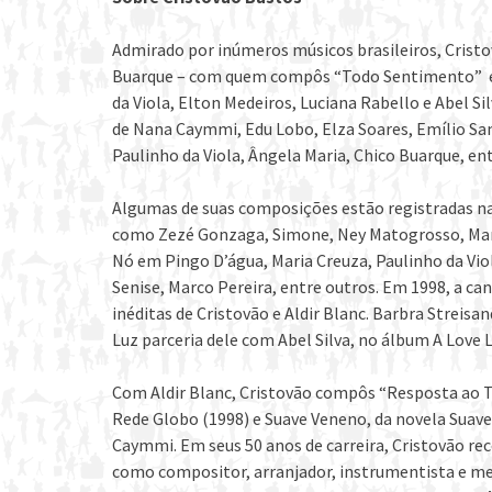
Admirado por inúmeros músicos brasileiros, Crist
Buarque – com quem compôs “Todo Sentimento” e “T
da Viola, Elton Medeiros, Luciana Rabello e Abel Sil
de Nana Caymmi, Edu Lobo, Elza Soares, Emílio San
Paulinho da Viola, Ângela Maria, Chico Buarque, en
Algumas de suas composições estão registradas na
como Zezé Gonzaga, Simone, Ney Matogrosso, Mari
Nó em Pingo D’água, Maria Creuza, Paulinho da Vio
Senise, Marco Pereira, entre outros. Em 1998, a ca
inéditas de Cristovão e Aldir Blanc. Barbra Streisa
Luz parceria dele com Abel Silva, no álbum A Love L
Com Aldir Blanc, Cristovão compôs “Resposta ao T
Rede Globo (1998) e Suave Veneno, da novela Suav
Caymmi. Em seus 50 anos de carreira, Cristovão re
como compositor, arranjador, instrumentista e m