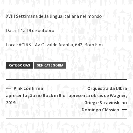
XVIII Settimana della lingua italiana nel mondo
Data: 17 a 19 de outubro
Local: ACIRS – Av. Osvaldo Aranha, 642, Bom Fim
CATEGORIAS
SEM CATEGORIA
P!nk confirma
Orquestra da Ulbra
Post
apresentação no Rock in Rio
apresenta obras de Wagner,
navigation
2019
Grieg e Stravinski no
Domingo Clássico