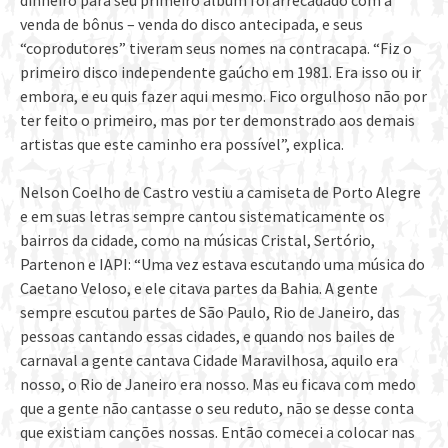
dinheiro para seu primeiro álbum foi arrecadado com a
venda de bônus – venda do disco antecipada, e seus
“coprodutores” tiveram seus nomes na contracapa. “Fiz o
primeiro disco independente gaúcho em 1981. Era isso ou ir
embora, e eu quis fazer aqui mesmo. Fico orgulhoso não por
ter feito o primeiro, mas por ter demonstrado aos demais
artistas que este caminho era possível”, explica.
Nelson Coelho de Castro vestiu a camiseta de Porto Alegre
e em suas letras sempre cantou sistematicamente os
bairros da cidade, como na músicas Cristal, Sertório,
Partenon e IAPI: “Uma vez estava escutando uma música do
Caetano Veloso, e ele citava partes da Bahia. A gente
sempre escutou partes de São Paulo, Rio de Janeiro, das
pessoas cantando essas cidades, e quando nos bailes de
carnaval a gente cantava Cidade Maravilhosa, aquilo era
nosso, o Rio de Janeiro era nosso. Mas eu ficava com medo
que a gente não cantasse o seu reduto, não se desse conta
que existiam canções nossas. Então comecei a colocar nas