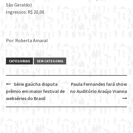
São Geraldo)
Ingressos: R$ 20,00.
Por: Roberta Amaral
CATEGORIAS
SEM CATEGORIA
Série gaúcha disputa
Paula Fernandes fará show
Post
prêmio em maior festival de
no Auditório Araújo Vianna
navigation
webséries do Brasil