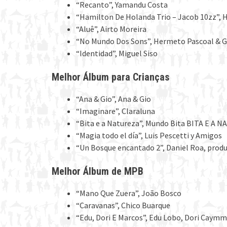
“Recanto”, Yamandu Costa
“Hamilton De Holanda Trio – Jacob 10zz”, 
“Aluê”, Airto Moreira
“No Mundo Dos Sons”, Hermeto Pascoal & 
“Identidad”, Miguel Siso
Melhor Álbum para Crianças
“Ana & Gio”, Ana & Gio
“Imaginare”, Claraluna
“Bita e a Natureza”, Mundo Bita BITA E A 
“Magia todo el día”, Luis Pescetti y Amigos
“Un Bosque encantado 2”, Daniel Roa, prod
Melhor Álbum de MPB
“Mano Que Zuera”, João Bosco
“Caravanas”, Chico Buarque
“Edu, Dori E Marcos”, Edu Lobo, Dori Caymm