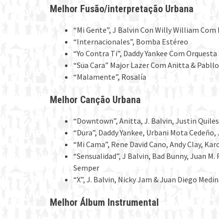
Melhor Fusão/interpretação Urbana
“Mi Gente”, J Balvin Con Willy William Com
“Internacionales”, Bomba Estéreo
“Yo Contra Ti”, Daddy Yankee Com Orquesta 
“Sua Cara” Major Lazer Com Anitta & Pabllo
“Malamente”, Rosalía
Melhor Canção Urbana
“Downtown”, Anitta, J. Balvin, Justin Quile
“Dura”, Daddy Yankee, Urbani Mota Cedeño, 
“Mi Cama”, Rene David Cano, Andy Clay, Kar
“Sensualidad”, J Balvin, Bad Bunny, Juan M. 
Semper
“X”, J. Balvin, Nicky Jam & Juan Diego Medin
Melhor Álbum Instrumental