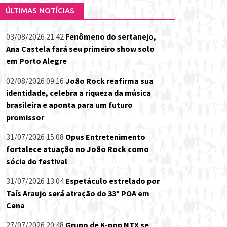
ÚLTIMAS NOTÍCIAS
03/08/2026 21:42
Fenômeno do sertanejo,
Ana Castela fará seu primeiro show solo
em Porto Alegre
02/08/2026 09:16
João Rock reafirma sua
identidade, celebra a riqueza da música
brasileira e aponta para um futuro
promissor
31/07/2026 15:08
Opus Entretenimento
fortalece atuação no João Rock como
sócia do festival
31/07/2026 13:04
Espetáculo estrelado por
Taís Araujo será atração do 33º POA em
Cena
27/07/2026 20:48
Grupo de K-pop NTX se