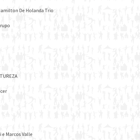
Hamilton De Holanda Trio
Grupo
NATUREZA
ucer
i e Marcos Valle