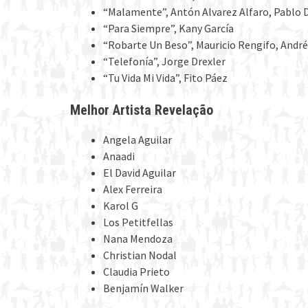
“Malamente”, Antón Alvarez Alfaro, Pablo D
“Para Siempre”, Kany García
“Robarte Un Beso”, Mauricio Rengifo, Andrés
“Telefonía”, Jorge Drexler
“Tu Vida Mi Vida”, Fito Páez
Melhor Artista Revelação
Angela Aguilar
Anaadi
El David Aguilar
Alex Ferreira
Karol G
Los Petitfellas
Nana Mendoza
Christian Nodal
Claudia Prieto
Benjamín Walker