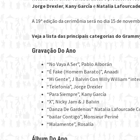
Jorge Drexler
,
Kany García
e
Natalia Lafourcad
A 19ª edição da cerimônia será no dia 15 de novem
Veja a lista das principais categorias do Gramm
Gravação Do Ano
“No Vaya A Ser”, Pablo Alborán
“É Fake (Homem Barato)”, Anaadi
“Mi Gente”, J Balvin Con Willy William “in
“Telefonía”, Jorge Drexler
“Para Siempre”, Kany García
“X”, Nicky Jam & J Balvin
“Danza De Gardenias” Natalia Lafourcade 
“bailar Contigo”, Monsieur Periné
“Malamente”, Rosalía
Álbum Do Ano