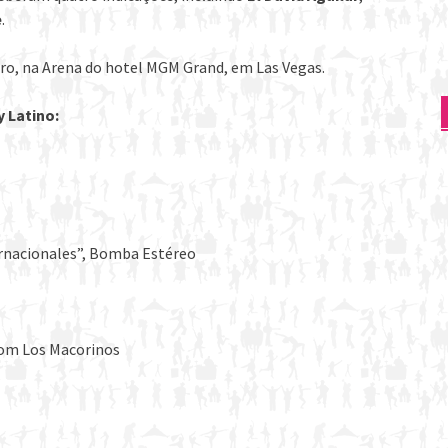
e
.
bro, na Arena do hotel MGM Grand, em Las Vegas.
y Latino:
ternacionales”, Bomba Estéreo
Com Los Macorinos