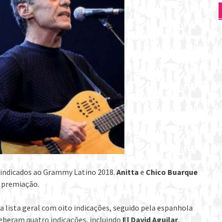
os indicados ao Grammy Latino 2018.
Anitta
e
Chico Buarque
a premiação.
 a lista geral com oito indicações, seguido pela espanhola
ceberam quatro indicações, incluindo
El David Aguilar
,