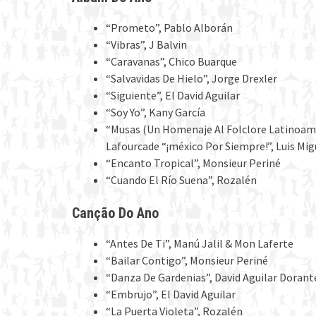
“Prometo”, Pablo Alborán
“Vibras”, J Balvin
“Caravanas”, Chico Buarque
“Salvavidas De Hielo”, Jorge Drexler
“Siguiente”, El David Aguilar
“Soy Yo”, Kany García
“Musas (Un Homenaje Al Folclore Latinoamer
Lafourcade “¡méxico Por Siempre!”, Luis Mig
“Encanto Tropical”, Monsieur Periné
“Cuando El Río Suena”, Rozalén
Canção Do Ano
“Antes De Ti”, Manú Jalil & Mon Laferte
“Bailar Contigo”, Monsieur Periné
“Danza De Gardenias”, David Aguilar Dorant
“Embrujo”, El David Aguilar
“La Puerta Violeta”, Rozalén