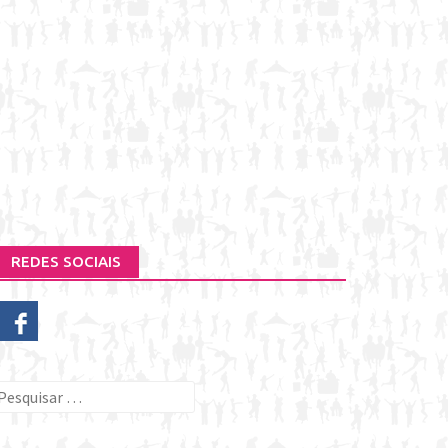
REDES SOCIAIS
esquisar
or: