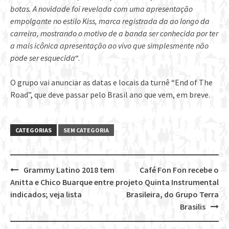
botas. A novidade foi revelada com uma apresentação
empolgante no estilo Kiss, marca registrada da ao longo da
carreira, mostrando o motivo de a banda ser conhecida por ter
a mais icônica apresentação ao vivo que simplesmente não
pode ser esquecida
“.
O grupo vai anunciar as datas e locais da turnê “End of The
Road”, que deve passar pelo Brasil ano que vem, em breve.
CATEGORIAS
SEM CATEGORIA
Grammy Latino 2018 tem
Café Fon Fon recebe o
Post
Anitta e Chico Buarque entre
projeto Quinta Instrumental
navigation
indicados; veja lista
Brasileira, do Grupo Terra
Brasilis