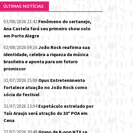
ÚLTIMAS NOTÍCIAS
03/08/2026 21:42
Fenômeno do sertanejo,
Ana Castela fará seu primeiro show solo
em Porto Alegre
02/08/2026 09:16
João Rock reafirma sua
identidade, celebra a riqueza da música
brasileira e aponta para um futuro
promissor
31/07/2026 15:08
Opus Entretenimento
fortalece atuação no João Rock como
sócia do festival
31/07/2026 13:04
Espetáculo estrelado por
Taís Araujo será atração do 33º POA em
Cena
27/07/2026 20:48
Grupo de K-pop NTX se