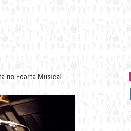
ta no Ecarta Musical
P
p