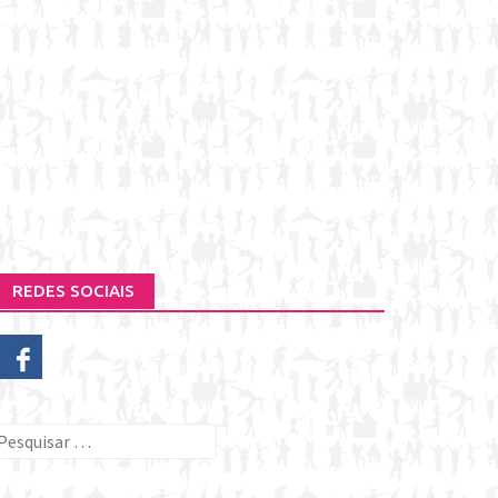
REDES SOCIAIS
esquisar
or: