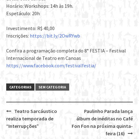
Horário: Workshops: 14h às 19h.
Espetáculo: 20h
Investimento: R$ 40,00
Inscrições:
https://bit.ly/2OwRYwb
Confira a programação completa do 8° FESTIA – Festival
Internacional de Teatro em Canoas
https://www.facebook.com/festivalfestia/
CATEGORIAS
SEM CATEGORIA
Teatro Sarcáustico
Paulinho Parada lança
Post
realiza temporada de
álbum de inéditas no Café
navigation
“Interrupções”
Fon Fon na próxima quinta-
feira (16)