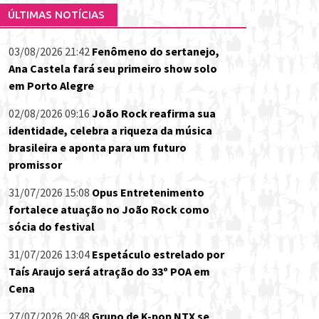
ÚLTIMAS NOTÍCIAS
03/08/2026 21:42
Fenômeno do sertanejo,
Ana Castela fará seu primeiro show solo
em Porto Alegre
02/08/2026 09:16
João Rock reafirma sua
identidade, celebra a riqueza da música
brasileira e aponta para um futuro
promissor
31/07/2026 15:08
Opus Entretenimento
fortalece atuação no João Rock como
sócia do festival
31/07/2026 13:04
Espetáculo estrelado por
Taís Araujo será atração do 33º POA em
Cena
27/07/2026 20:48
Grupo de K-pop NTX se