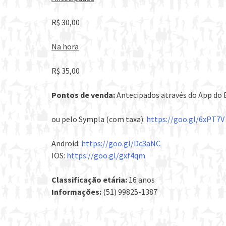
R$ 30,00
Na hora
R$ 35,00
Pontos de venda:
Antecipados através do App do 
ou pelo Sympla (com taxa):
https://goo.gl/6xPT7V
Android:
https://goo.gl/Dc3aNC
IOS:
https://goo.gl/gxf4qm
Classificação etária:
16 anos
Informações:
(51) 99825-1387