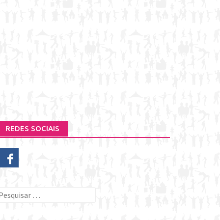
REDES SOCIAIS
esquisar
or: