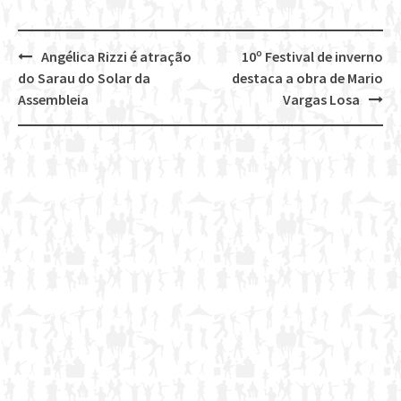
Angélica Rizzi é atração
10º Festival de inverno
Post
do Sarau do Solar da
destaca a obra de Mario
navigation
Assembleia
Vargas Losa