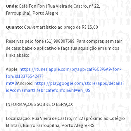
Onde
: Café Fon Fon (Rua Vieira de Castro, n° 22,
Farroupilha), Porto Alegre
Quanto:
Couvert
artístico ao preço de R$ 15,00
Reservas pelo fone (51) 998807689. Para comprar, sem sair
de casa: baixe o aplicativo e faça sua aquisição em um dos
links abaixo:
Apple:
https://itunes.apple.com/br/app/caf%C3%A9-fon-
fon/id1337654247?
mt=8
Android:
https://play.google.com/store/apps/details?
id=com.smartlifebr.cafefonfon&hl=en_US
INFORMAÇÕES SOBRE O ESPAÇO:
Localização: Rua Vieira de Castro, n° 22 (próximo ao Colégio
MiIitar), Bairro Farroupilha, Porto Alegre-RS